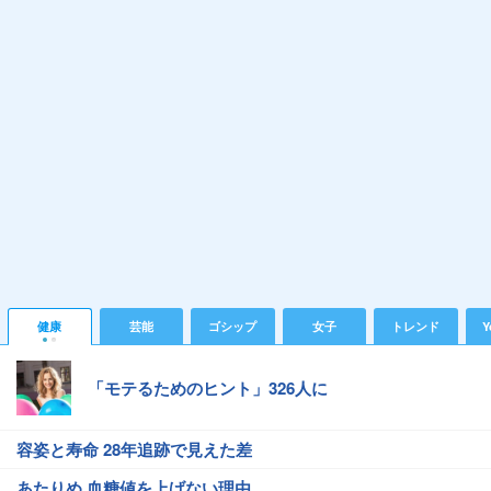
健康
芸能
ゴシップ
女子
トレンド
Y
「モテるためのヒント」326人に
容姿と寿命 28年追跡で見えた差
あたりめ 血糖値を上げない理由