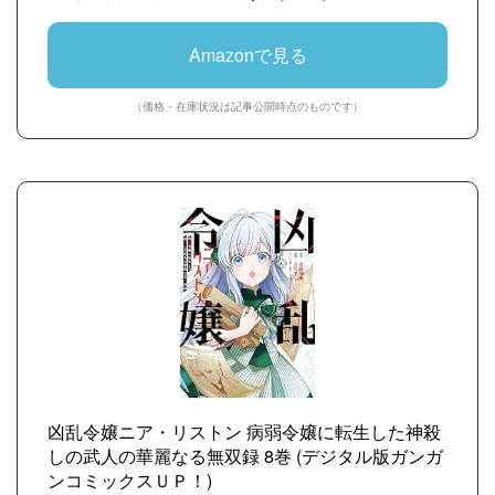
Amazonで見る
（価格・在庫状況は記事公開時点のものです）
凶乱令嬢ニア・リストン 病弱令嬢に転生した神殺
しの武人の華麗なる無双録 8巻 (デジタル版ガンガ
ンコミックスＵＰ！)