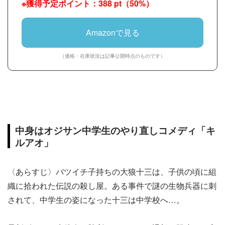
※獲得予定ポイント：388 pt（50%）
Amazonで見る
（価格・在庫状況は記事公開時点のものです）
中身はオジサン中学生のやり直しコメディ「キ
ルアオ」
〈あらすじ〉バツイチ子持ちの大狼十三は、子供の頃に組
織に拾われた伝説の殺し屋。ある事件で謎の生物兵器に刺
されて、中学生の姿になった十三は中学校へ…。