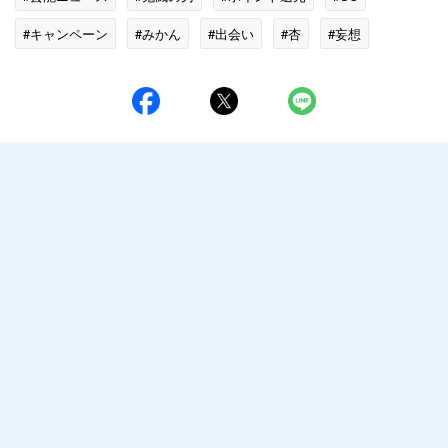
#キャンペーン
#みかん
#出会い
#杏
#妄想