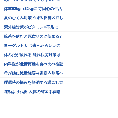
体重62kg→82kgに 寺田心の生活
夏のむくみ対策 ツボ&反射区押し
紫外線対策がビタミンD不足に
緑茶を飲むと死亡リスク低まる?
ヨーグルト いつ食べたらいいの
休みだが疲れる 隠れ疲労対策は
内科医が低糖質麺を食べ比べ検証
母が娘に減量強要→家庭内別居へ
睡眠時の悩みを解消する過ごし方
運動より代謝 人体の省エネ戦略