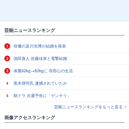
芸能ニュースランキング
俳優の及川光博が結婚を発表
1
池田直人 佐藤佳奈と電撃結婚
2
体重62kg→82kgに 寺田心の生活
3
黒木啓司氏 逮捕されていたか
4
朝ドラ 次週予告に「ゲンナリ」
5
芸能ニュースランキングをもっと見る
画像アクセスランキング