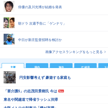
俳優の及川光博が結婚を発表
朝ドラ 次週予告に「ゲンナリ」
中日が新庄監督招聘を検討か
画像アクセスランキングをもっと見る
主要
国内
海外
IT 経済
ス
円安影響考えず 豪遊する家庭も
「要介護5」の志茂田景樹氏 今は
東名や関越道で帰省ラッシュ渋滞
大阪メトロの列車で「煙が充満」