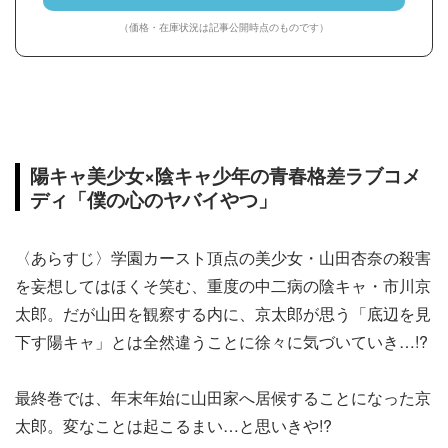
（価格・在庫状況は記事公開時点のものです）
陽キャ美少女×陰キャ少年の青春格差ラブコメ
ディ「僕の心のヤバイやつ」
〈あらすじ〉学園カースト頂点の美少女・山田杏奈の殺害
を妄想してはほくそ笑む、重度の中二病の陰キャ・市川京
太郎。だが山田を観察する内に、京太郎が思う「底辺を見
下す陽キャ」とは全然違うことに徐々に気づいていき…!?
最終巻では、年末年始に山田家へ居候することになった京
太郎。変なことは起こるまい…と思いきや!?