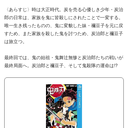
〈あらすじ〉時は大正時代。炭を売る心優しき少年・炭治
郎の日常は、家族を鬼に皆殺しにされたことで一変する。
唯一生き残ったものの、鬼に変貌した妹・禰豆子を元に戻
すため、また家族を殺した鬼を討つため、炭治郎と禰豆子
は旅立つ。
最終回では、鬼の始祖・鬼舞辻無惨と炭治郎たちの戦いが
最終局面へ。炭治郎と禰豆子、そして鬼殺隊の運命は!?