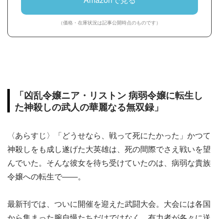
（価格・在庫状況は記事公開時点のものです）
「凶乱令嬢ニア・リストン 病弱令嬢に転生し
た神殺しの武人の華麗なる無双録」
〈あらすじ〉「どうせなら、戦って死にたかった」かつて
神殺しをも成し遂げた大英雄は、死の間際でさえ戦いを望
んでいた。そんな彼女を待ち受けていたのは、病弱な貴族
令嬢への転生で――。
最新刊では、ついに開催を迎えた武闘大会。大会には各国
から集まった腕自慢たちだけではなく、有力者が各々に送