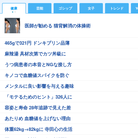
健康
芸能
ゴシップ
女子
トレンド
Y
医師が勧める 猫背解消の体操術
465gで321円 ドンキプリン品薄
麻辣湯 具材次第でカツ丼級に
うつ病患者の本音とNGな接し方
キノコで血糖値スパイクを防ぐ
メンタルに良い影響を与える趣味
「モテるためのヒント」326人に
容姿と寿命 28年追跡で見えた差
あたりめ 血糖値を上げない理由
体重62kg→82kgに 寺田心の生活