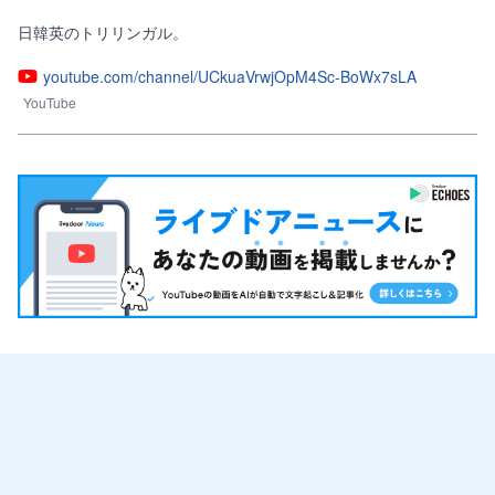
日韓英のトリリンガル。
youtube.com/channel/UCkuaVrwjOpM4Sc-BoWx7sLA
YouTube