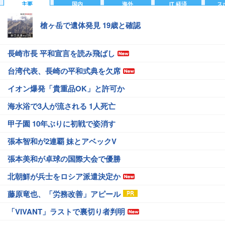
主要
国内
海外
IT 経済
ス
槍ヶ岳で遺体発見 19歳と確認
長崎市長 平和宣言を読み飛ばし
台湾代表、長崎の平和式典を欠席
イオン爆発「貴重品OK」と許可か
海水浴で3人が流される 1人死亡
甲子園 10年ぶりに初戦で姿消す
張本智和が2連覇 妹とアベックV
張本美和が卓球の国際大会で優勝
北朝鮮が兵士をロシア派遣決定か
藤原竜也、「労務改善」アピール
「VIVANT」ラストで裏切り者判明