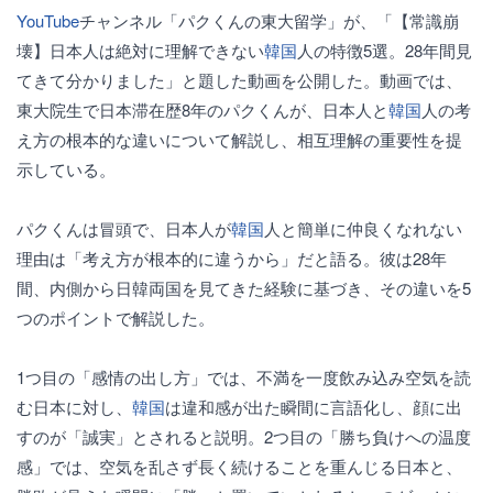
YouTube
チャンネル「パクくんの東大留学」が、「【常識崩
壊】日本人は絶対に理解できない
韓国
人の特徴5選。28年間見
てきて分かりました」と題した動画を公開した。動画では、
東大院生で日本滞在歴8年のパクくんが、日本人と
韓国
人の考
え方の根本的な違いについて解説し、相互理解の重要性を提
示している。
パクくんは冒頭で、日本人が
韓国
人と簡単に仲良くなれない
理由は「考え方が根本的に違うから」だと語る。彼は28年
間、内側から日韓両国を見てきた経験に基づき、その違いを5
つのポイントで解説した。
1つ目の「感情の出し方」では、不満を一度飲み込み空気を読
む日本に対し、
韓国
は違和感が出た瞬間に言語化し、顔に出
すのが「誠実」とされると説明。2つ目の「勝ち負けへの温度
感」では、空気を乱さず長く続けることを重んじる日本と、