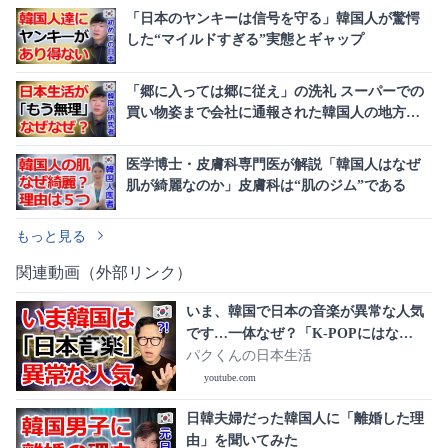
「日本のヤンキーは信号を守る」韓国人が驚愕
した“マイルドすぎる”実態とギャップ
「郷に入っては郷に従え」の洗礼 スーパーでの
買い物姿まで会社に通報された韓国人の地方生
活
医学博士・皮膚科専門医が解説「韓国人はなぜ
肌が綺麗なのか」皮膚科は“肌のジム”である
もっと見る
関連動画（外部リンク）
いま、韓国で日本の音楽が異常な人気
です…一体なぜ？「K-POPにはな
い“ある魅力”」に韓国人が言葉を失う3
パクくんの日本生活
つの理由
youtube.com
日韓夫婦だった韓国人に「離婚した理
由」を聞いてみた