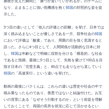
勝敗が見えた瞬間に「勝つか置いていかれるか」のゲームに
なり、止まることに強い危機感を抱く
韓国
の対照的な姿を提
示した。
3つ目の違いとして「他人の評価との距離」を挙げ、日本では
深く踏み込まないことが優しさである一方、競争社会の
韓国
において評価は「酸素」であり、周囲の目を強く意識すると
語った。さらに4つ目として、人間関係が流動的な日本に対
し、
韓国
は年齢などで明確に役割を分ける「構造的」な社会
であると指摘。最後に5つ目として、失敗を避けて100点を目
指す日本の「完璧主義」と、80点でも走りながら直していく
韓国
の「高速実行」という違いを挙げた。
動画の最後にパクくんは、これらの違いは歴史や社会の中で
積み重なったものであり、善悪ではないと結論付けた。お互
いの背景にある「なぜそう行動するのか」という前提を理解
しておくことで、両国の長所を状況に応じて活かせるとい