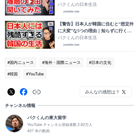
パクくんの日本生活
youtube.com
【警告】日本人が韓国に住むと“想定外
に大変”な5つの理由｜知らずに行くと
後悔します
パクくんの日本生活
youtube.com
#国内ニュース
#海外・国際ニュース
#日本の文化
#韓国
#YouTube
みんなの感想は？
チャンネル情報
パクくんの東大留学
YouTube チャンネル登録者数 2.92万人
407 本の動画