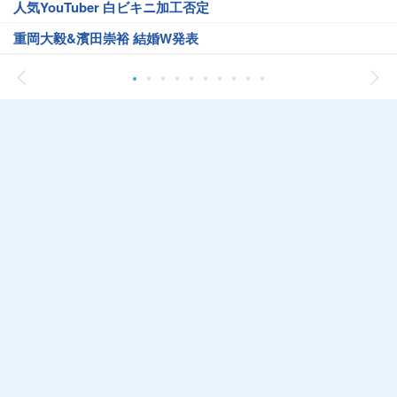
人気YouTuber 白ビキニ加工否定
重岡大毅&濱田崇裕 結婚W発表