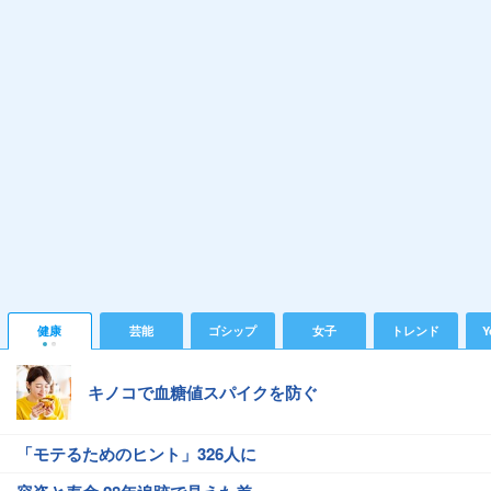
健康
芸能
ゴシップ
女子
トレンド
Y
キノコで血糖値スパイクを防ぐ
「モテるためのヒント」326人に