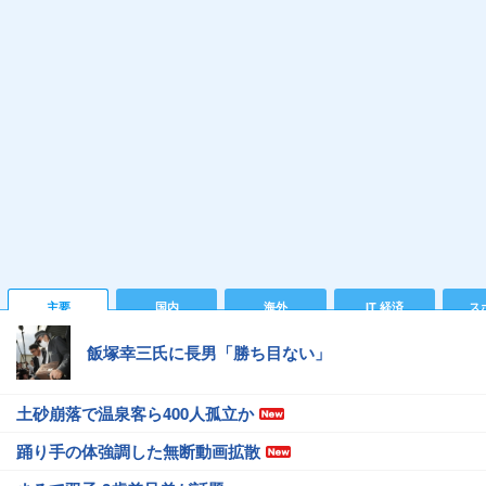
主要
国内
海外
IT 経済
ス
飯塚幸三氏に長男「勝ち目ない」
土砂崩落で温泉客ら400人孤立か
踊り手の体強調した無断動画拡散