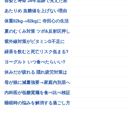
容姿と寿命 28年追跡で見えた差
あたりめ 血糖値を上げない理由
体重62kg→82kgに 寺田心の生活
夏のむくみ対策 ツボ&反射区押し
紫外線対策がビタミンD不足に
緑茶を飲むと死亡リスク低まる?
ヨーグルト いつ食べたらいい?
休みだが疲れる 隠れ疲労対策は
母が娘に減量強要→家庭内別居へ
内科医が低糖質麺を食べ比べ検証
睡眠時の悩みを解消する過ごし方