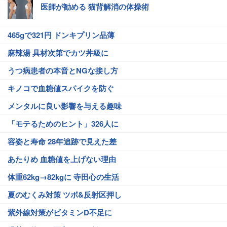
医師が勧める 猫背解消の体操術
465gで321円 ドンキプリン品薄
麻辣湯 具材次第でカツ丼級に
うつ病患者の本音とNGな接し方
キノコで血糖値スパイクを防ぐ
メンタルに良い影響を与える趣味
「モテるためのヒント」326人に
容姿と寿命 28年追跡で見えた差
あたりめ 血糖値を上げない理由
体重62kg→82kgに 寺田心の生活
夏のむくみ対策 ツボ&反射区押し
紫外線対策がビタミンD不足に