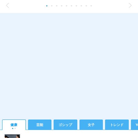
健康
芸能
ゴシップ
女子
トレンド
Y