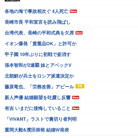
各地の海で事故相次ぐ 4人死亡
長崎市長 平和宣言を読み飛ばし
台湾代表、長崎の平和式典を欠席
イオン爆発「貴重品OK」と許可か
甲子園 10年ぶりに初戦で姿消す
張本智和が2連覇 妹とアベックV
北朝鮮が兵士をロシア派遣決定か
藤原竜也、「労務改善」アピール
新人声優 結婚願望を吐露し反響
有吉 いまだに後悔していること
「VIVANT」ラストで裏切り者判明
重岡大毅&濱田崇裕 結婚W発表