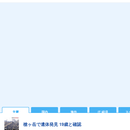
主要
国内
海外
IT 経済
ス
槍ヶ岳で遺体発見 19歳と確認