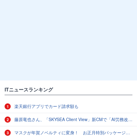
ITニュースランキング
楽天銀行アプリでカード請求額も
1
藤原竜也さん、「SKYSEA Client View」新CMで「AI労務改善」をアピール 働き方をAIが分析したら「すぐに休んで」と言われる？
2
マスクが年賀ノベルティに変身！ お正月特別パッケージの注文受付開始
3