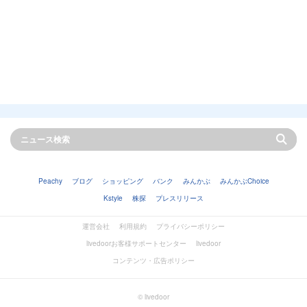
Peachy
ブログ
ショッピング
バンク
みんかぶ
みんかぶChoice
Kstyle
株探
プレスリリース
運営会社
利用規約
プライバシーポリシー
livedoorお客様サポートセンター
livedoor
コンテンツ・広告ポリシー
© livedoor