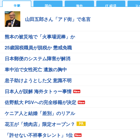
主要
国内
海外
IT 経済
ス
山田五郎さん「アド街」で名言
熊本の被災地で「火事場泥棒」か
25歳国税職員が脱税か 懲戒免職
日本郵便のシステム障害が解消
車中泊で女性死亡 遺族の胸中
息子助けようとした父 意識不明
日本人が誤解 海外タトゥー事情
佐野航大 PSVへの完全移籍が決定
ケニア人と結婚「差別」のリアル
花王が「焼肉店」限定オープン？
「許せない不祥事タレント」1位