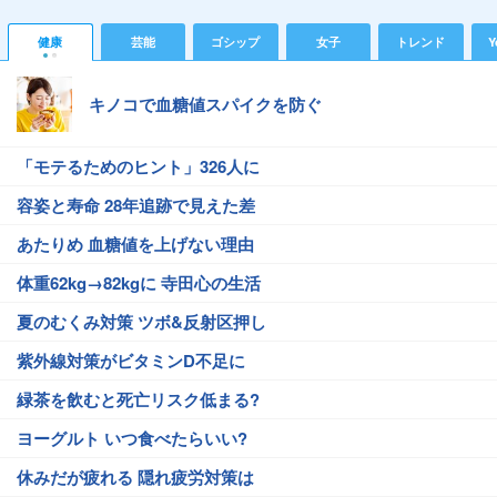
健康
芸能
ゴシップ
女子
トレンド
Y
キノコで血糖値スパイクを防ぐ
「モテるためのヒント」326人に
容姿と寿命 28年追跡で見えた差
あたりめ 血糖値を上げない理由
体重62kg→82kgに 寺田心の生活
夏のむくみ対策 ツボ&反射区押し
紫外線対策がビタミンD不足に
緑茶を飲むと死亡リスク低まる?
ヨーグルト いつ食べたらいい?
休みだが疲れる 隠れ疲労対策は