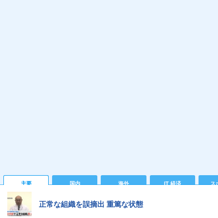
主要
国内
海外
IT 経済
ス
正常な組織を誤摘出 重篤な状態