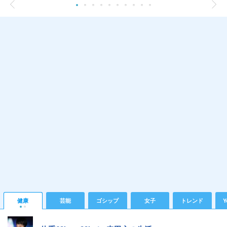
健康
芸能
ゴシップ
女子
トレンド
Y