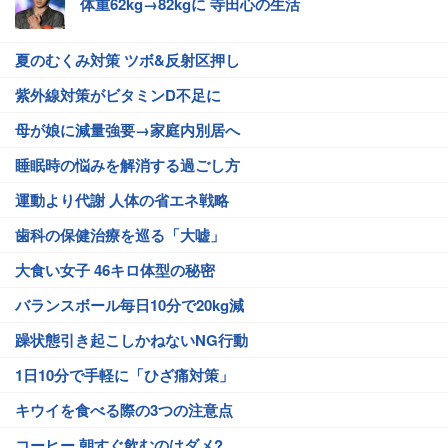
体重62kg→82kgに 寺田心の生活
夏のむくみ対策 ツボ&反射区押し
紫外線対策がビタミンD不足に
母が娘に減量強要→家庭内別居へ
睡眠時の悩みを解消する過ごし方
運動より代謝 人体の省エネ戦略
歯科の保健治療を巡る「大嘘」
大食い女子 46キロ体型の秘密
バランスボール毎日10分で20kg減
躁状態引き起こしかねないNG行動
1日10分で手軽に「ひざ痛対策」
キウイを食べる際の3つの注意点
コーヒー 朝すぐ飲むのはダメ?