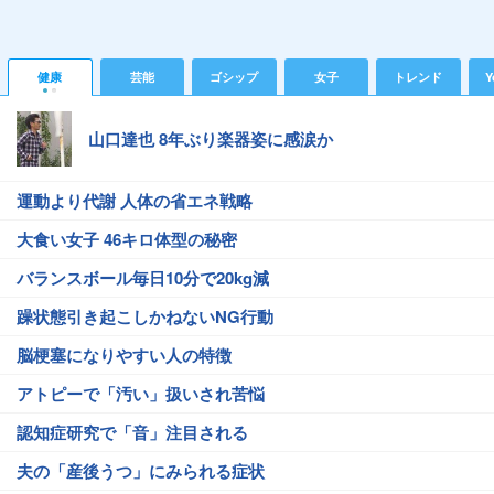
健康
芸能
ゴシップ
女子
トレンド
Y
山口達也 8年ぶり楽器姿に感涙か
運動より代謝 人体の省エネ戦略
大食い女子 46キロ体型の秘密
バランスボール毎日10分で20kg減
躁状態引き起こしかねないNG行動
脳梗塞になりやすい人の特徴
アトピーで「汚い」扱いされ苦悩
認知症研究で「音」注目される
夫の「産後うつ」にみられる症状