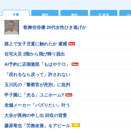
主要
国内
海外
IT 経済
ス
歌舞伎俳優 20代女性ひき逃げか
路上で女子児童に触れたか 逮捕
住宅火災 2階から飛び降り脱出
AI予約に店側激怒「もはやテロ」
「戻れるなら戻って」許されない
玉川氏の「警察官が死刑」に批判
甲子園に「光る」ユニホーム?
老舗メーカー「バズりたい」叶う
大谷が異例の申し出 回収の背景
藤原竜也「労務改善」をアピール