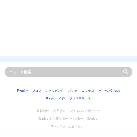
Peachy
ブログ
ショッピング
バンク
みんかぶ
みんかぶChoice
Kstyle
株探
プレスリリース
運営会社
利用規約
プライバシーポリシー
livedoorお客様サポートセンター
livedoor
コンテンツ・広告ポリシー