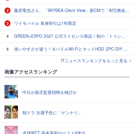
藤原竜也さん、「SKYSEA Client View」新CMで「AI労務改善」をアピール 働き方をAIが分析したら「すぐに休んで」と言われる？
2
ワイモバイル 単身割引は1年限定
3
GREEN×EXPO 2027 公式ライセンス商品！初の「トゥンクトゥンク」公式LINEスタンプ、販売開始
4
使いやすさが違う！モバイルWi-FiとネットHDD【PC-DIY 秋の陣】
5
ITニュースランキングをもっと見る
画像アクセスランキング
中日が新庄監督招聘を検討か
朝ドラ 次週予告に「ゲンナリ」
卓球WTT 張本美和がベスト8進出