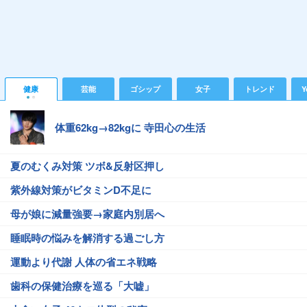
健康
芸能
ゴシップ
女子
トレンド
Y
体重62kg→82kgに 寺田心の生活
夏のむくみ対策 ツボ&反射区押し
紫外線対策がビタミンD不足に
母が娘に減量強要→家庭内別居へ
睡眠時の悩みを解消する過ごし方
運動より代謝 人体の省エネ戦略
歯科の保健治療を巡る「大嘘」