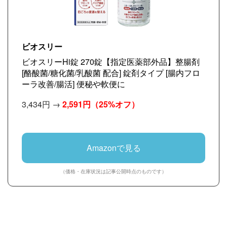
ビオスリー
ビオスリーHi錠 270錠【指定医薬部外品】整腸剤
[酪酸菌/糖化菌/乳酸菌 配合] 錠剤タイプ [腸内フロ
ーラ改善/腸活] 便秘や軟便に
3,434円 →
2,591円
（25%オフ）
Amazonで見る
（価格・在庫状況は記事公開時点のものです）