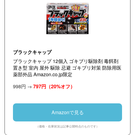
ブラックキャップ
ブラックキャップ 12個入 ゴキブリ駆除剤 毒餌剤
置き型 室内 屋外 駆除 忌避 ゴキブリ対策 防除用医
薬部外品 Amazon.co.jp限定
998円 →
797円
（20%オフ）
Amazonで見る
（価格・在庫状況は記事公開時点のものです）