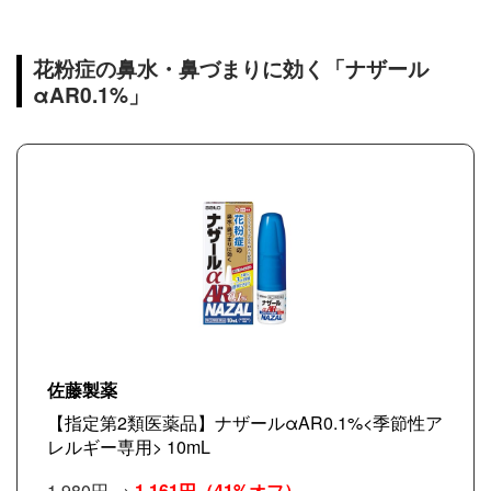
花粉症の鼻水・鼻づまりに効く「ナザール
αAR0.1%」
佐藤製薬
【指定第2類医薬品】ナザールαAR0.1%<季節性ア
レルギー専用> 10mL
1,980円 →
1,161円
（41%オフ）