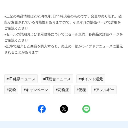
※上記の商品情報は2025年3月3日11時現在のものです。変更や売り切れ、値
段が変更されている可能性もありますので、それぞれの販売ページで詳細を
ご確認ください
※セールの詳細および表示価格についてはセール規約、各商品の詳細ページを
ご確認ください
※記事で紹介した商品を購入すると、売上の一部がライブドアニュースに還元
されることがあります
#IT 経済ニュース
#IT総合ニュース
#ポイント還元
#花粉
#キャンペーン
#花粉症
#便秘
#アレルギー
#スマイル