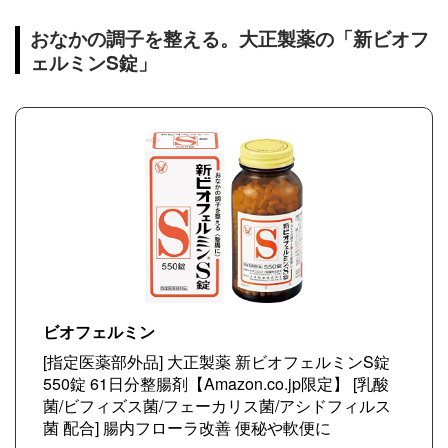
おなかの調子を整える。大正製薬の「新ビオフ
ェルミンS錠」
ビオフェルミン
[指定医薬部外品] 大正製薬 新ビオフェルミンS錠
550錠 61日分整腸剤【Amazon.co.jp限定】 [乳酸
菌/ビフィズス菌/フェーカリス菌/アシドフィルス
菌 配合] 腸内フローラ改善 便秘や軟便に