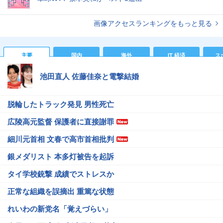
画像アクセスランキングをもっと見る
主要
国内
海外
IT 経済
ス
池田直人 佐藤佳奈と電撃結婚
脱輪したトラック発見 男性死亡
広陵高元監督 保護者に直接謝罪
細川元首相 文春で高市首相批判
銀メダリスト 本多灯被告を起訴
タイ学校銃撃 成績でストレスか
正常な組織を誤摘出 重篤な状態
れいわの新党名「覚えづらい」