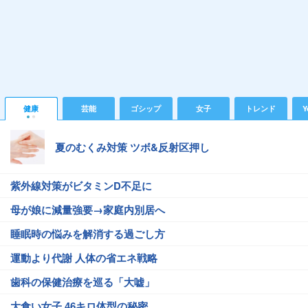
健康
芸能
ゴシップ
女子
トレンド
Y
夏のむくみ対策 ツボ&反射区押し
紫外線対策がビタミンD不足に
母が娘に減量強要→家庭内別居へ
睡眠時の悩みを解消する過ごし方
運動より代謝 人体の省エネ戦略
歯科の保健治療を巡る「大嘘」
大食い女子 46キロ体型の秘密