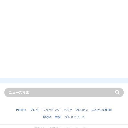
Peachy
ブログ
ショッピング
バンク
みんかぶ
みんかぶChoice
Kstyle
株探
プレスリリース