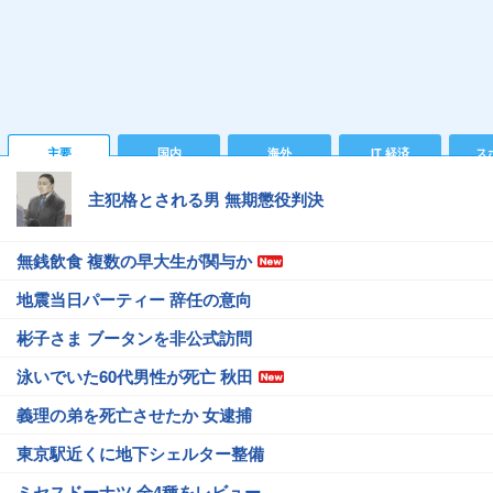
主要
国内
海外
IT 経済
ス
主犯格とされる男 無期懲役判決
無銭飲食 複数の早大生が関与か
地震当日パーティー 辞任の意向
彬子さま ブータンを非公式訪問
泳いでいた60代男性が死亡 秋田
義理の弟を死亡させたか 女逮捕
東京駅近くに地下シェルター整備
ミセスドーナツ 全4種をレビュー