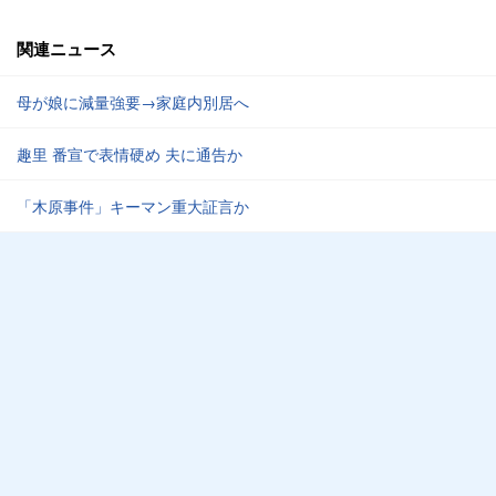
関連ニュース
母が娘に減量強要→家庭内別居へ
趣里 番宣で表情硬め 夫に通告か
「木原事件」キーマン重大証言か