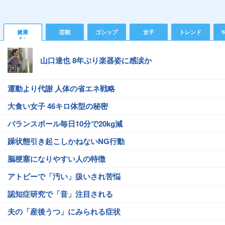
健康
芸能
ゴシップ
女子
トレンド
Y
山口達也 8年ぶり楽器姿に感涙か
運動より代謝 人体の省エネ戦略
大食い女子 46キロ体型の秘密
バランスボール毎日10分で20kg減
躁状態引き起こしかねないNG行動
脳梗塞になりやすい人の特徴
アトピーで「汚い」扱いされ苦悩
認知症研究で「音」注目される
夫の「産後うつ」にみられる症状