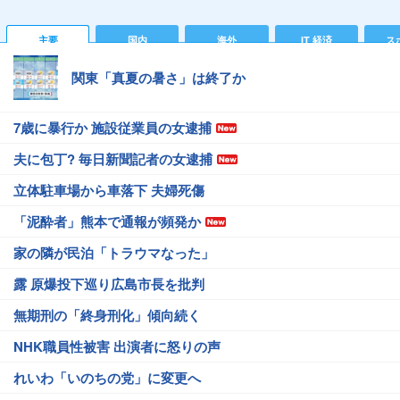
主要
国内
海外
IT 経済
ス
関東「真夏の暑さ」は終了か
7歳に暴行か 施設従業員の女逮捕
夫に包丁? 毎日新聞記者の女逮捕
立体駐車場から車落下 夫婦死傷
「泥酔者」熊本で通報が頻発か
家の隣が民泊「トラウマなった」
露 原爆投下巡り広島市長を批判
無期刑の「終身刑化」傾向続く
NHK職員性被害 出演者に怒りの声
れいわ「いのちの党」に変更へ