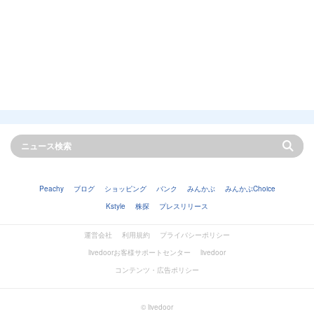
Peachy
ブログ
ショッピング
バンク
みんかぶ
みんかぶChoice
Kstyle
株探
プレスリリース
運営会社
利用規約
プライバシーポリシー
livedoorお客様サポートセンター
livedoor
コンテンツ・広告ポリシー
© livedoor