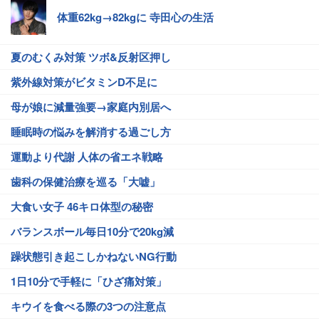
体重62kg→82kgに 寺田心の生活
夏のむくみ対策 ツボ&反射区押し
紫外線対策がビタミンD不足に
母が娘に減量強要→家庭内別居へ
睡眠時の悩みを解消する過ごし方
運動より代謝 人体の省エネ戦略
歯科の保健治療を巡る「大嘘」
大食い女子 46キロ体型の秘密
バランスボール毎日10分で20kg減
躁状態引き起こしかねないNG行動
1日10分で手軽に「ひざ痛対策」
キウイを食べる際の3つの注意点