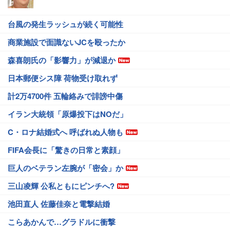
台風の発生ラッシュが続く可能性
商業施設で面識ないJCを殴ったか
森喜朗氏の「影響力」が減退か
日本郵便シス障 荷物受け取れず
計2万4700件 五輪絡みで誹謗中傷
イラン大統領「原爆投下はNOだ」
C・ロナ結婚式へ 呼ばれぬ人物も
FIFA会長に「驚きの日常と素顔」
巨人のベテラン左腕が「密会」か
三山凌輝 公私ともにピンチへ?
池田直人 佐藤佳奈と電撃結婚
こらあかんで…グラドルに衝撃