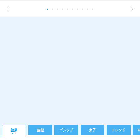
健康
芸能
ゴシップ
女子
トレンド
Y