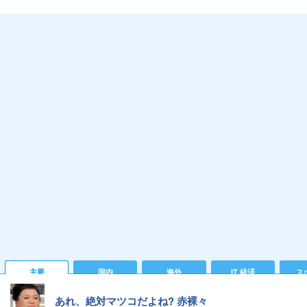
主要
国内
海外
IT 経済
ス
あれ、絶対マツコだよね? 赤裸々