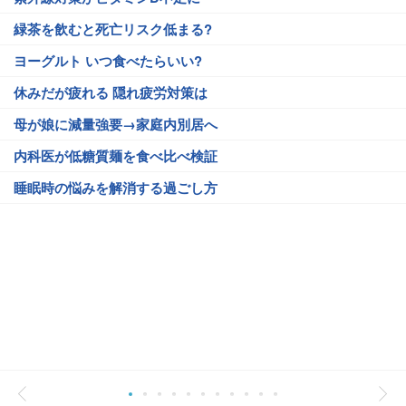
緑茶を飲むと死亡リスク低まる?
ヨーグルト いつ食べたらいい?
休みだが疲れる 隠れ疲労対策は
母が娘に減量強要→家庭内別居へ
内科医が低糖質麺を食べ比べ検証
睡眠時の悩みを解消する過ごし方