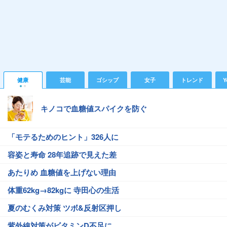
健康
芸能
ゴシップ
女子
トレンド
Y
キノコで血糖値スパイクを防ぐ
「モテるためのヒント」326人に
容姿と寿命 28年追跡で見えた差
あたりめ 血糖値を上げない理由
体重62kg→82kgに 寺田心の生活
夏のむくみ対策 ツボ&反射区押し
紫外線対策がビタミンD不足に