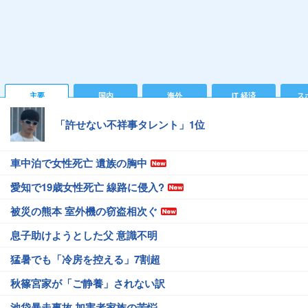
主要
国内
海外
IT 経済
ス
「許せない不祥事タレント」1位
車中泊で女性死亡 遺族の胸中
愛知で19歳女性死亡 線路に侵入?
被災の熊本 室外機の窃盗相次ぐ
息子助けようとした父 意識不明
猛暑でも「冷房を控える」7割超
秋篠宮家が「ご静養」されない訳
池袋暴走事故 加害者家族の苦悩