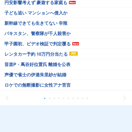
円安影響考えず 豪遊する家庭も
子ども追い マンションへ侵入か
新幹線できても生きてない 辛辣
パキスタン、警察隊が千人殺害か
甲子園初、ビデオ検証で判定覆る
レンタカー予約 10万円分当たる
音楽P・蔦谷好位置氏 離婚を公表
声優で雀士の伊達朱里紗が結婚
ロケでの無断撮影に女性アナ苦言