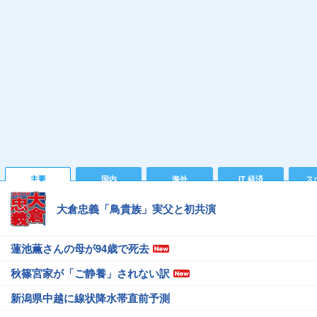
主要
国内
海外
IT 経済
ス
大倉忠義「鳥貴族」実父と初共演
蓮池薫さんの母が94歳で死去
秋篠宮家が「ご静養」されない訳
新潟県中越に線状降水帯直前予測