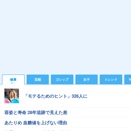
健康
芸能
ゴシップ
女子
トレンド
Y
「モテるためのヒント」326人に
容姿と寿命 28年追跡で見えた差
あたりめ 血糖値を上げない理由