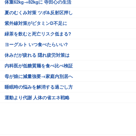
体重62kg→82kgに 寺田心の生活
夏のむくみ対策 ツボ&反射区押し
紫外線対策がビタミンD不足に
緑茶を飲むと死亡リスク低まる?
ヨーグルト いつ食べたらいい?
休みだが疲れる 隠れ疲労対策は
内科医が低糖質麺を食べ比べ検証
母が娘に減量強要→家庭内別居へ
睡眠時の悩みを解消する過ごし方
運動より代謝 人体の省エネ戦略