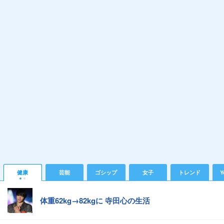
健康
芸能
ゴシップ
女子
トレンド
Y
体重62kg→82kgに 寺田心の生活