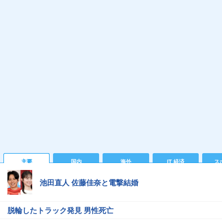
主要
国内
海外
IT 経済
ス
池田直人 佐藤佳奈と電撃結婚
脱輪したトラック発見 男性死亡