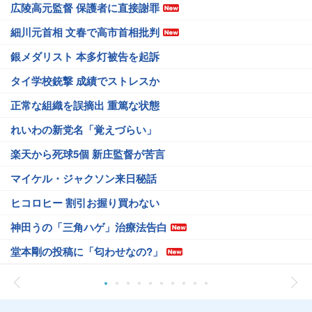
広陵高元監督 保護者に直接謝罪
細川元首相 文春で高市首相批判
銀メダリスト 本多灯被告を起訴
タイ学校銃撃 成績でストレスか
正常な組織を誤摘出 重篤な状態
れいわの新党名「覚えづらい」
楽天から死球5個 新庄監督が苦言
マイケル・ジャクソン来日秘話
ヒコロヒー 割引お握り買わない
神田うの「三角ハゲ」治療法告白
堂本剛の投稿に「匂わせなの?」