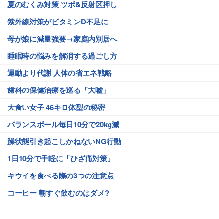
夏のむくみ対策 ツボ&反射区押し
紫外線対策がビタミンD不足に
母が娘に減量強要→家庭内別居へ
睡眠時の悩みを解消する過ごし方
運動より代謝 人体の省エネ戦略
歯科の保健治療を巡る「大嘘」
大食い女子 46キロ体型の秘密
バランスボール毎日10分で20kg減
躁状態引き起こしかねないNG行動
1日10分で手軽に「ひざ痛対策」
キウイを食べる際の3つの注意点
コーヒー 朝すぐ飲むのはダメ?