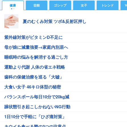
健康
芸能
ゴシップ
女子
トレンド
Y
夏のむくみ対策 ツボ&反射区押し
紫外線対策がビタミンD不足に
母が娘に減量強要→家庭内別居へ
睡眠時の悩みを解消する過ごし方
運動より代謝 人体の省エネ戦略
歯科の保健治療を巡る「大嘘」
大食い女子 46キロ体型の秘密
バランスボール毎日10分で20kg減
躁状態引き起こしかねないNG行動
1日10分で手軽に「ひざ痛対策」
キウイを食べる際の3つの注意点