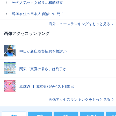
米の人気セク女巡り…和解成立
4
韓国在住の日本人 配信中に死亡
5
海外ニュースランキングをもっと見る
画像アクセスランキング
中日が新庄監督招聘を検討か
関東「真夏の暑さ」は終了か
卓球WTT 張本美和がベスト8進出
画像アクセスランキングをもっと見る
主要
国内
海外
IT 経済
ス