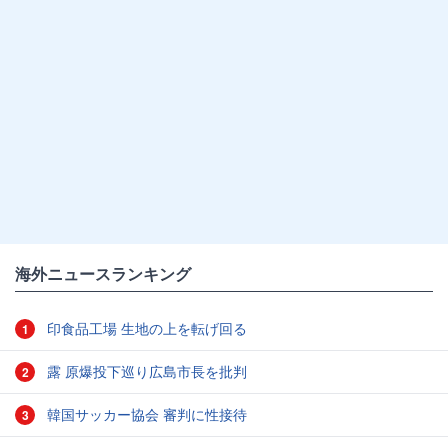
海外ニュースランキング
印食品工場 生地の上を転げ回る
1
露 原爆投下巡り広島市長を批判
2
韓国サッカー協会 審判に性接待
3