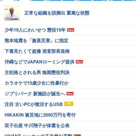
正常な組織を誤摘出 重篤な状態
少年19人にわいせつ 懲役15年
熊本地震を「激甚災害」に指定
下着見たくて盗撮 巡査部長送検
沖縄などでJAPANローミング提供
主犯格とされる男 無期懲役判決
カラオケで15歳少女に性暴行か
ジブリパーク 新施設が誕生へ
注目 古いPCが復活するUSB
HIKAKIN 被災地に2000万円を寄付
双子出産 中川翔子が体重を公表