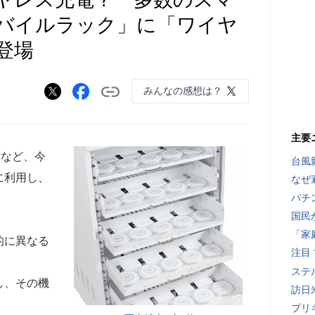
バイルラック」に「ワイヤ
登場
みんなの感想は？
主要
ットなど、今
台風
に利用し、
なぜ
パチ
国民
「家
的に異なる
注目
。
ステ
し、その機
訪日
。
プリ