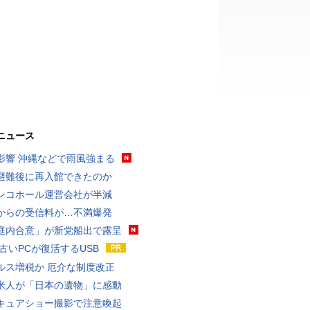
ニュース
影響 沖縄などで雨風強まる
避難後に再入館できたのか
ンコホール運営会社が半減
からの受信料が…不満爆発
庭内合意」が新党船出で露呈
 古いPCが復活するUSB
ルス増税か 厄介な制度改正
米人が「日本の遺物」に感動
キュアショー撮影で注意喚起