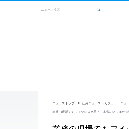
ニューストップ
IT 経済ニュース
ガジェットニュ
>
>
業務の現場でもワイヤレス充電？ 多数のスマホが管
業務の現場でもワイ