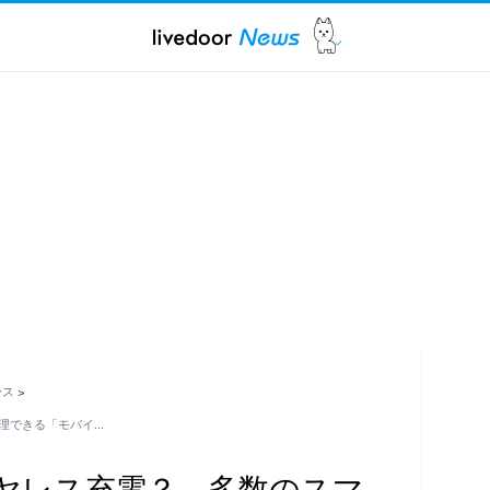
ース
>
理できる「モバイ…
ヤレス充電？ 多数のスマ