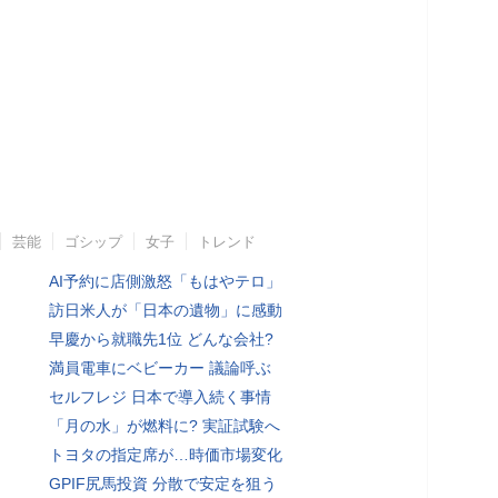
芸能
ゴシップ
女子
トレンド
AI予約に店側激怒「もはやテロ」
訪日米人が「日本の遺物」に感動
早慶から就職先1位 どんな会社?
満員電車にベビーカー 議論呼ぶ
セルフレジ 日本で導入続く事情
「月の水」が燃料に? 実証試験へ
トヨタの指定席が…時価市場変化
GPIF尻馬投資 分散で安定を狙う