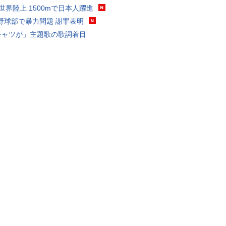
0世界陸上 1500mで日本人躍進
野球部で暴力問題 謝罪表明
シャツが」主題歌の歌詞着目