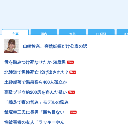
主要
国内
海外
IT 経済
ス
山崎怜奈、突然妊娠だけ公表の訳
母を踏みつけ死なせたか 58歳男
北陸道で男性死亡 投げ出された?
土砂崩落で温泉客ら400人孤立か
高級ブドウ約200房を盗んだ疑い
「義足で夜の営み」モデルの悩み
飯塚幸三氏に長男「勝ち目ない」
性被害者の友人「ラッキーやん」