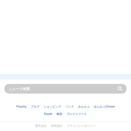
Peachy
ブログ
ショッピング
バンク
みんかぶ
みんかぶChoice
Kstyle
株探
プレスリリース
運営会社
利用規約
プライバシーポリシー