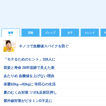
健康
芸能
ゴシップ
女子
トレンド
Y
キノコで血糖値スパイクを防ぐ
「モテるためのヒント」326人に
容姿と寿命 28年追跡で見えた差
あたりめ 血糖値を上げない理由
体重62kg→82kgに 寺田心の生活
夏のむくみ対策 ツボ&反射区押し
紫外線対策がビタミンD不足に