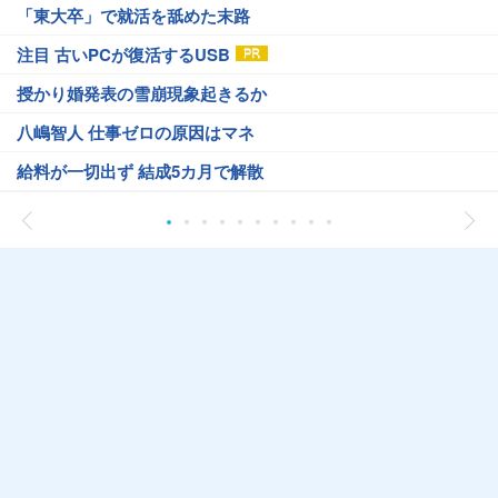
「東大卒」で就活を舐めた末路
注目 古いPCが復活するUSB
授かり婚発表の雪崩現象起きるか
八嶋智人 仕事ゼロの原因はマネ
給料が一切出ず 結成5カ月で解散