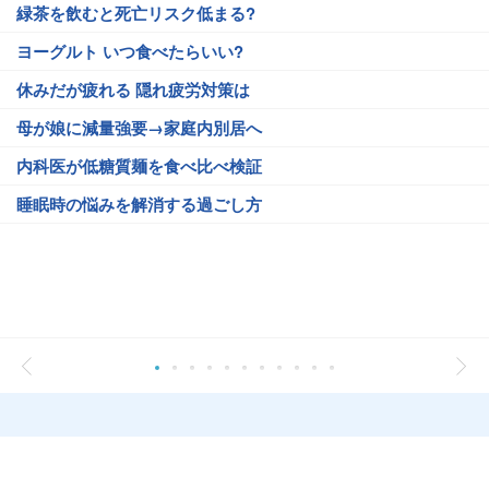
緑茶を飲むと死亡リスク低まる?
ヨーグルト いつ食べたらいい?
休みだが疲れる 隠れ疲労対策は
母が娘に減量強要→家庭内別居へ
内科医が低糖質麺を食べ比べ検証
睡眠時の悩みを解消する過ごし方