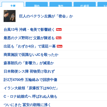
主要
国内
海外
IT 経済
ス
巨人のベテラン左腕が「密会」か
台風13号 沖縄・奄美で影響続く
最悪のクズ野郎だ 父親が陳述も
出廷も「わずか4分」で退廷一幕
商業施設で面識ないJCを殴ったか
森喜朗氏の「影響力」が減退か
日本郵便シス障 荷物受け取れず
計2万4700件 五輪絡みで誹謗中傷
イラン大統領「原爆投下はNOだ」
C・ロナ結婚式へ 呼ばれぬ人物も
ついにきた 冨安の朗報に沸く