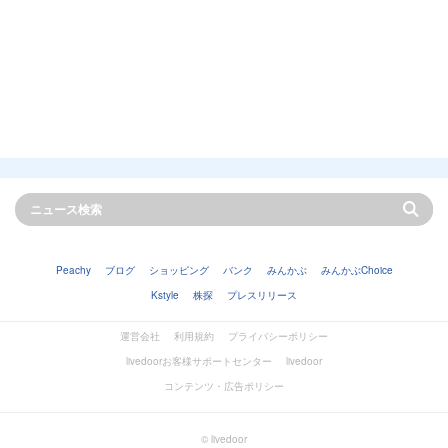
Peachy
ブログ
ショッピング
バンク
みんかぶ
みんかぶChoice
Kstyle
株探
プレスリリース
運営会社
利用規約
プライバシーポリシー
livedoorお客様サポートセンター
livedoor
コンテンツ・広告ポリシー
© livedoor