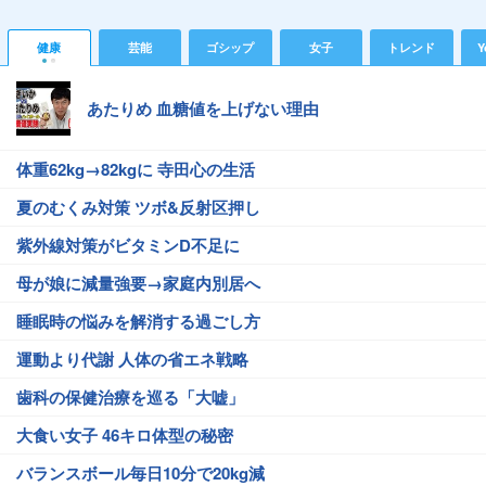
健康
芸能
ゴシップ
女子
トレンド
Y
あたりめ 血糖値を上げない理由
体重62kg→82kgに 寺田心の生活
夏のむくみ対策 ツボ&反射区押し
紫外線対策がビタミンD不足に
母が娘に減量強要→家庭内別居へ
睡眠時の悩みを解消する過ごし方
運動より代謝 人体の省エネ戦略
歯科の保健治療を巡る「大嘘」
大食い女子 46キロ体型の秘密
バランスボール毎日10分で20kg減