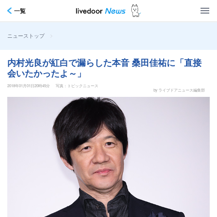
一覧
>
ニューストップ
内村光良が紅白で漏らした本音 桑田佳祐に「直接
会いたかったよ～」
2018年01月01日20時45分
写真：トピックニュース
by ライブドアニュース編集部