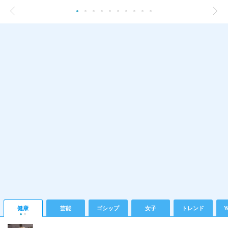
健康
芸能
ゴシップ
女子
トレンド
Y