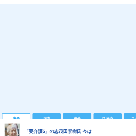
主要
国内
海外
IT 経済
ス
「要介護5」の志茂田景樹氏 今は