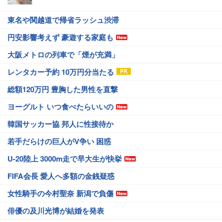
東名や関越道で帰省ラッシュ渋滞
円安影響考えず 豪遊する家庭も
大阪メトロの列車で「煙が充満」
レンタカー予約 10万円分当たる
総額120万円 豊胸した男性を直撃
ヨーグルト いつ食べたらいいの
韓国サッカー協 邦人に性接待か
若手だらけの巨人がV争い 困惑
U-20陸上 3000m走で早大生が快挙
FIFA会長 愛人へ多額の金銭疑惑
女性騎手の今村聖奈 新潟で負傷
俳優の及川光博が結婚を発表