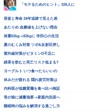
「モテるためのヒント」326人に
容姿と寿命 28年追跡で見えた差
あたりめ 血糖値を上げない理由
体重62kg→82kgに 寺田心の生活
夏のむくみ対策 ツボ&反射区押し
紫外線対策がビタミンD不足に
緑茶を飲むと死亡リスク低まる?
ヨーグルト いつ食べたらいいの
休みだが疲れる 隠れ疲労対策は
内科医が低糖質麺を食べ比べ検証
母が娘に減量強要→家庭内別居へ
睡眠時の悩みを解消する過ごし方