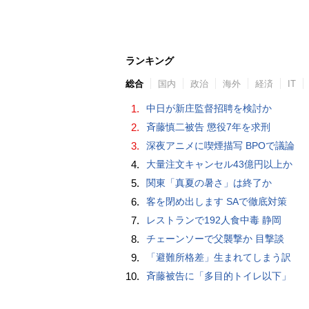
ランキング
総合
国内
政治
海外
経済
IT
1.
中日が新庄監督招聘を検討か
2.
斉藤慎二被告 懲役7年を求刑
3.
深夜アニメに喫煙描写 BPOで議論
4.
大量注文キャンセル43億円以上か
5.
関東「真夏の暑さ」は終了か
6.
客を閉め出します SAで徹底対策
7.
レストランで192人食中毒 静岡
8.
チェーンソーで父襲撃か 目撃談
9.
「避難所格差」生まれてしまう訳
10.
斉藤被告に「多目的トイレ以下」