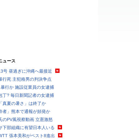
ニュース
13号 昼過ぎに沖縄へ最接近
暴行死 主犯格男の判決争点
に暴行か 施設従業員の女逮捕
包丁? 毎日新聞記者の女逮捕
「真夏の暑さ」は終了か
酔者」熊本で通報が頻発か
氏のPV風視察動画 立憲激怒
サ下部組織に有望日本人いる
WTT 張本美和がベスト8進出