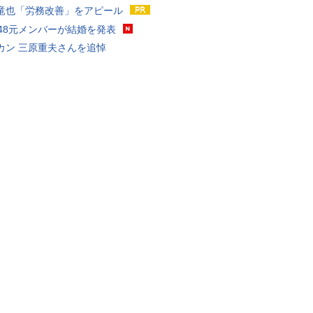
竜也「労務改善」をアピール
T48元メンバーが結婚を発表
カン 三原重夫さんを追悼