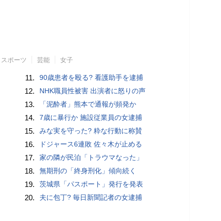
スポーツ
芸能
女子
11.
90歳患者を殴る? 看護助手を逮捕
12.
NHK職員性被害 出演者に怒りの声
13.
「泥酔者」熊本で通報が頻発か
14.
7歳に暴行か 施設従業員の女逮捕
15.
みな実を守った? 粋な行動に称賛
16.
ドジャース6連敗 佐々木が止める
17.
家の隣が民泊「トラウマなった」
18.
無期刑の「終身刑化」傾向続く
19.
茨城県「パスポート」発行を発表
20.
夫に包丁? 毎日新聞記者の女逮捕