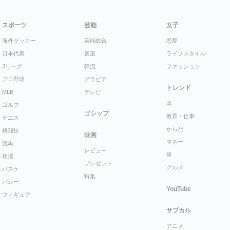
スポーツ
芸能
女子
海外サッカー
芸能総合
恋愛
日本代表
音楽
ライフスタイル
Jリーグ
韓流
ファッション
プロ野球
グラビア
トレンド
MLB
テレビ
本
ゴルフ
ゴシップ
教育・仕事
テニス
からだ
格闘技
映画
マネー
競馬
レビュー
車
相撲
プレゼント
グルメ
バスケ
特集
バレー
YouTube
フィギュア
サブカル
アニメ