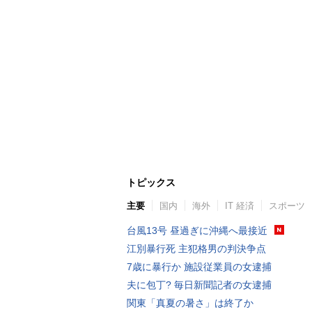
トピックス
主要
国内
海外
IT 経済
スポーツ
台風13号 昼過ぎに沖縄へ最接近
江別暴行死 主犯格男の判決争点
7歳に暴行か 施設従業員の女逮捕
夫に包丁? 毎日新聞記者の女逮捕
関東「真夏の暑さ」は終了か