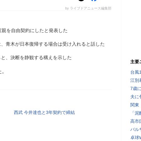
by ライブドアニュース編集部
木宣親を自由契約にしたと発表した
は、青木が日本復帰する場合は受け入れると話した
らと、決断を静観する構えを示した
主要
た。
台風
江別
7歳
夫に
関東
西武 今井達也と3年契約で締結
「泥
高市
バル
卓球