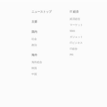
ニューストップ
IT 経済
経済総合
主要
マーケット
Web
国内
ガジェット
社会
ITビジネス
政治
IT総合
海外
PR
海外総合
韓国
中国