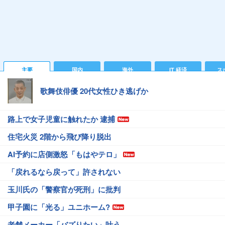
主要
国内
海外
IT 経済
ス
歌舞伎俳優 20代女性ひき逃げか
路上で女子児童に触れたか 逮捕
住宅火災 2階から飛び降り脱出
AI予約に店側激怒「もはやテロ」
「戻れるなら戻って」許されない
玉川氏の「警察官が死刑」に批判
甲子園に「光る」ユニホーム?
老舗メーカー「バズりたい」叶う