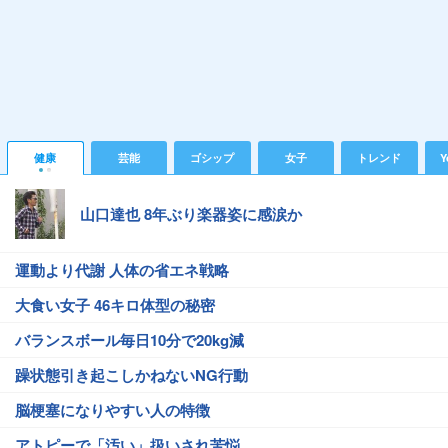
健康
芸能
ゴシップ
女子
トレンド
Y
山口達也 8年ぶり楽器姿に感涙か
運動より代謝 人体の省エネ戦略
大食い女子 46キロ体型の秘密
バランスボール毎日10分で20kg減
躁状態引き起こしかねないNG行動
脳梗塞になりやすい人の特徴
アトピーで「汚い」扱いされ苦悩