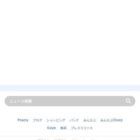
Peachy
ブログ
ショッピング
バンク
みんかぶ
みんかぶChoice
Kstyle
株探
プレスリリース