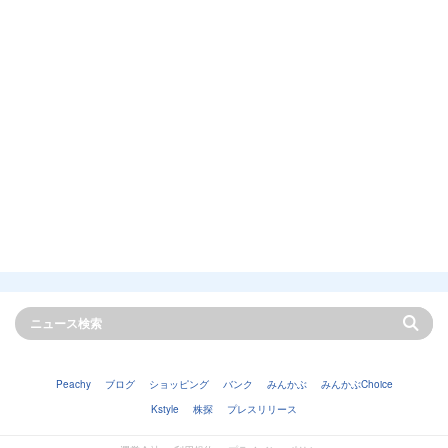
Peachy
ブログ
ショッピング
バンク
みんかぶ
みんかぶChoice
Kstyle
株探
プレスリリース