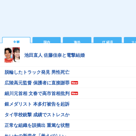
主要
国内
海外
IT 経済
ス
池田直人 佐藤佳奈と電撃結婚
脱輪したトラック発見 男性死亡
広陵高元監督 保護者に直接謝罪
細川元首相 文春で高市首相批判
銀メダリスト 本多灯被告を起訴
タイ学校銃撃 成績でストレスか
正常な組織を誤摘出 重篤な状態
れいわの新党名「覚えづらい」