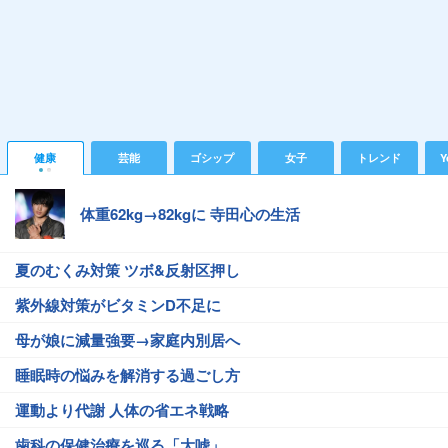
健康
芸能
ゴシップ
女子
トレンド
Y
体重62kg→82kgに 寺田心の生活
夏のむくみ対策 ツボ&反射区押し
紫外線対策がビタミンD不足に
母が娘に減量強要→家庭内別居へ
睡眠時の悩みを解消する過ごし方
運動より代謝 人体の省エネ戦略
歯科の保健治療を巡る「大嘘」