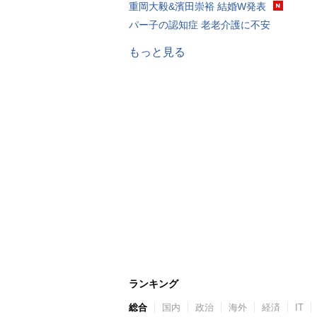
重岡大毅&濱田崇裕 結婚W発表
パー子の認知症 老老介護に不安
もっと見る
ランキング
総合
国内
政治
海外
経済
IT