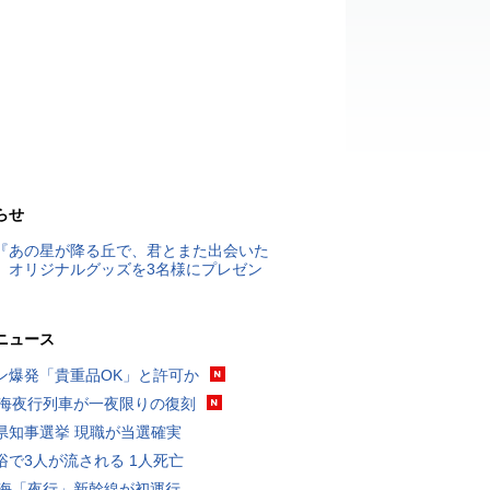
らせ
『あの星が降る丘で、君とまた出会いた
』オリジナルグッズを3名様にプレゼン
ニュース
ン爆発「貴重品OK」と許可か
東海夜行列車が一夜限りの復刻
県知事選挙 現職が当選確実
浴で3人が流される 1人死亡
東海「夜行」新幹線が初運行