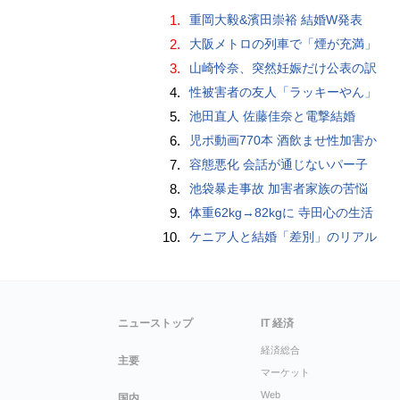
1.
重岡大毅&濱田崇裕 結婚W発表
2.
大阪メトロの列車で「煙が充満」
3.
山崎怜奈、突然妊娠だけ公表の訳
4.
性被害者の友人「ラッキーやん」
5.
池田直人 佐藤佳奈と電撃結婚
6.
児ポ動画770本 酒飲ませ性加害か
7.
容態悪化 会話が通じないパー子
8.
池袋暴走事故 加害者家族の苦悩
9.
体重62kg→82kgに 寺田心の生活
10.
ケニア人と結婚「差別」のリアル
ニューストップ
IT 経済
経済総合
主要
マーケット
Web
国内