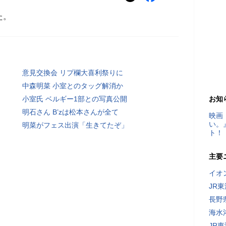
た。
意見交換会 リプ欄大喜利祭りに
中森明菜 小室とのタッグ解消か
小室氏 ベルギー1部との写真公開
お知
明石さん B’zは松本さんが全て
映画
い。
明菜がフェス出演「生きてたぞ」
ト！
主要
イオ
JR
長野
海水
JR