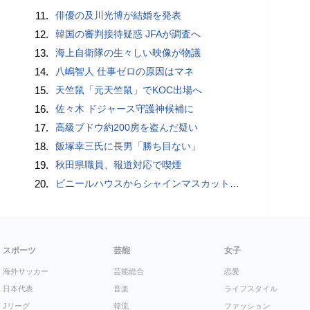
11.
俳優の及川光博が結婚を発表
12.
韓国の審判接待疑惑 JFAが調査へ
13.
海上自衛隊の生々しい映像が物議
14.
八嶋智人 仕事ゼロの原因はマネ
15.
天竺鼠「元天竺鼠」でKOC出場へ
16.
佐々木 ドジャース守護神候補に
17.
高級ブドウ約200房を盗んだ疑い
18.
飯塚幸三氏に長男「勝ち目ない」
19.
秋田県職員、報道対応で喫煙
20.
ビニールハウスからシャインマスカット約200房を盗んだ疑い ネットで販売か 無職の男（42）逮捕 岡山県警
スポーツ
芸能
女子
海外サッカー
芸能総合
恋愛
日本代表
音楽
ライフスタイル
Jリーグ
韓流
ファッション