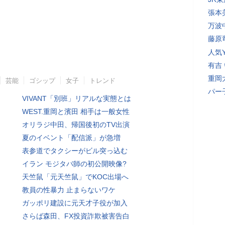
張本
万波
藤原
人気Y
有吉
重岡
芸能
ゴシップ
女子
トレンド
パー
VIVANT「別班」リアルな実態とは
WEST.重岡と濱田 相手は一般女性
オリラジ中田、帰国後初のTV出演
夏のイベント「配信派」が急増
表参道でタクシーがビル突っ込む
イラン モジタバ師の初公開映像?
天竺鼠「元天竺鼠」でKOC出場へ
教員の性暴力 止まらないワケ
ガッポリ建設に元天才子役が加入
さらば森田、FX投資詐欺被害告白