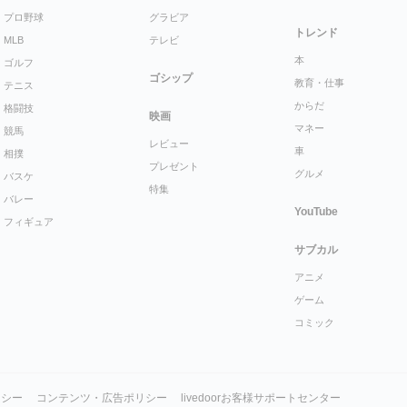
プロ野球
グラビア
トレンド
MLB
テレビ
本
ゴルフ
ゴシップ
教育・仕事
テニス
からだ
格闘技
映画
マネー
競馬
レビュー
車
相撲
プレゼント
グルメ
バスケ
特集
バレー
YouTube
フィギュア
サブカル
アニメ
ゲーム
コミック
リシー
コンテンツ・広告ポリシー
livedoorお客様サポートセンター