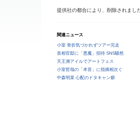
提供社の都合により、削除されまし
関連ニュース
小室 骨折気づかれずツアー完走
首相官邸に「悪魔」招待 SNS騒然
天王洲アイルでアートフェス
小室哲哉の「本音」に指摘相次ぐ
中森明菜 心配のドタキャン癖