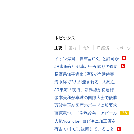
トピックス
主要
国内
海外
IT 経済
スポーツ
イオン爆発「貴重品OK」と許可か
JR東海夜行列車が一夜限りの復刻
長野県知事選挙 現職が当選確実
海水浴で3人が流される 1人死亡
JR東海「夜行」新幹線が初運行
張本美和が卓球の国際大会で優勝
万波中正が客席のボードに珍要求
藤原竜也、「労務改善」アピール
人気YouTuber 白ビキニ加工否定
有吉 いまだに後悔していること