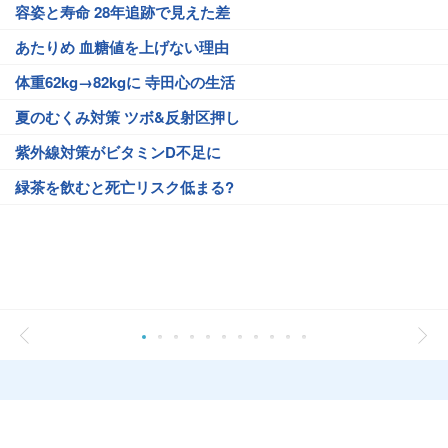
容姿と寿命 28年追跡で見えた差
あたりめ 血糖値を上げない理由
体重62kg→82kgに 寺田心の生活
夏のむくみ対策 ツボ&反射区押し
紫外線対策がビタミンD不足に
緑茶を飲むと死亡リスク低まる?