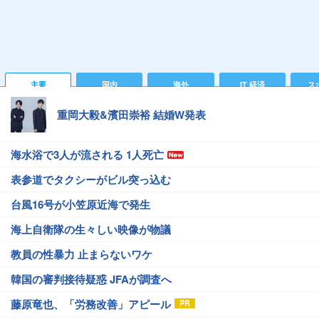
主要
国内
海外
IT 経済
ス
重岡大毅&濱田崇裕 結婚W発表
海水浴で3人が流される 1人死亡
表参道でタクシーがビル突っ込む
台風16号が小笠原近海で発生
海上自衛隊の生々しい映像が物議
教員の性暴力 止まらないワケ
韓国の審判接待疑惑 JFAが調査へ
藤原竜也、「労務改善」アピール