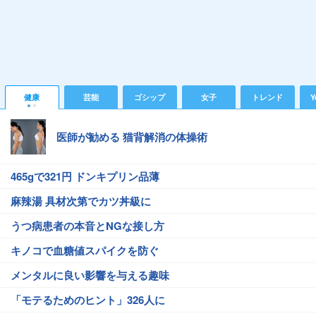
健康
芸能
ゴシップ
女子
トレンド
Y
医師が勧める 猫背解消の体操術
465gで321円 ドンキプリン品薄
麻辣湯 具材次第でカツ丼級に
うつ病患者の本音とNGな接し方
キノコで血糖値スパイクを防ぐ
メンタルに良い影響を与える趣味
「モテるためのヒント」326人に