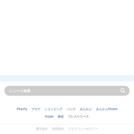
Peachy
ブログ
ショッピング
バンク
みんかぶ
みんかぶChoice
Kstyle
株探
プレスリリース
運営会社
利用規約
プライバシーポリシー