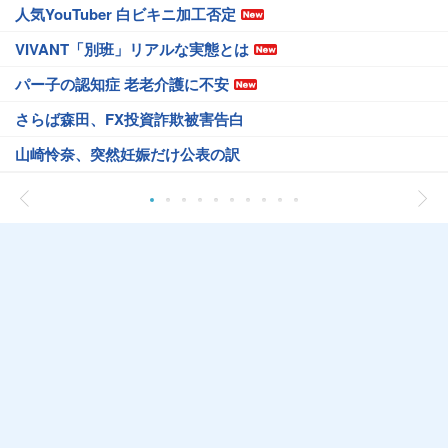
人気YouTuber 白ビキニ加工否定
VIVANT「別班」リアルな実態とは
パー子の認知症 老老介護に不安
さらば森田、FX投資詐欺被害告白
山崎怜奈、突然妊娠だけ公表の訳