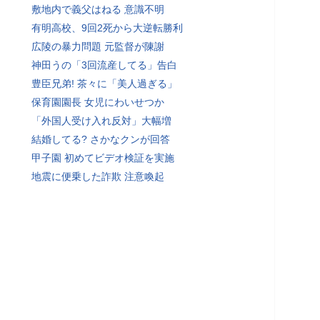
敷地内で義父はねる 意識不明
有明高校、9回2死から大逆転勝利
広陵の暴力問題 元監督が陳謝
神田うの「3回流産してる」告白
豊臣兄弟! 茶々に「美人過ぎる」
保育園園長 女児にわいせつか
「外国人受け入れ反対」大幅増
結婚してる? さかなクンが回答
甲子園 初めてビデオ検証を実施
地震に便乗した詐欺 注意喚起