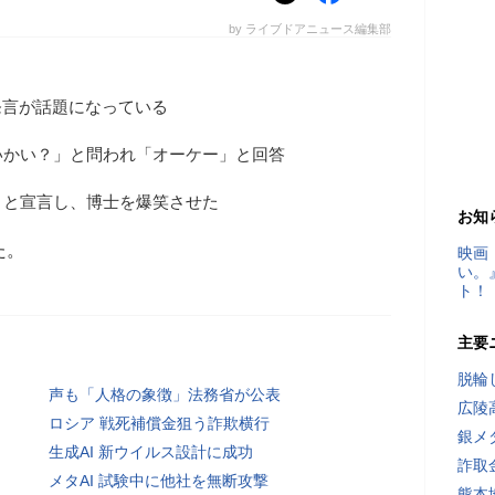
by ライブドアニュース編集部
発言が話題になっている
いかい？」と問われ「オーケー」と回答
」と宣言し、博士を爆笑させた
お知
た。
映画
い。
ト！
主要
脱輪
声も「人格の象徴」法務省が公表
広陵
ロシア 戦死補償金狙う詐欺横行
銀メ
生成AI 新ウイルス設計に成功
詐取
メタAI 試験中に他社を無断攻撃
熊本