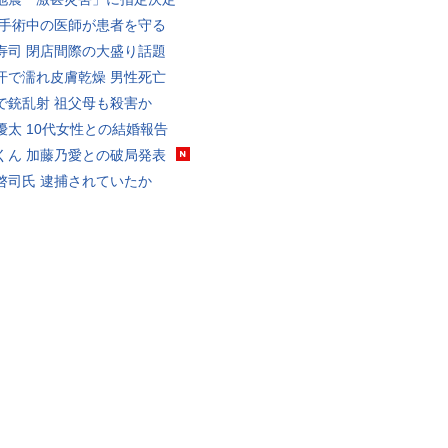
 手術中の医師が患者を守る
寿司 閉店間際の大盛り話題
汗で濡れ皮膚乾燥 男性死亡
で銃乱射 祖父母も殺害か
優太 10代女性との結婚報告
くん 加藤乃愛との破局発表
啓司氏 逮捕されていたか