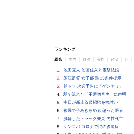
ランキング
総合
国内
政治
海外
経済
IT
1.
池田直人 佐藤佳奈と電撃結婚
2.
須江監督 女子部員に3条件提示
3.
朝ドラ 次週予告に「ゲンナリ」
4.
駅で流れた「不適切音声」に声明
5.
中日が新庄監督招聘を検討か
6.
被爆で子あきらめる 怒った医者
7.
脱輪したトラック発見 男性死亡
8.
ケンコバ コロナで謎の後遺症