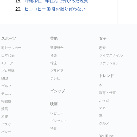
19.
沖縄移住 1年住んで分かった現実
20.
ヒコロヒー 割引お握り買わない
スポーツ
芸能
女子
海外サッカー
芸能総合
恋愛
日本代表
音楽
ライフスタイル
Jリーグ
韓流
ファッション
プロ野球
グラビア
トレンド
MLB
テレビ
本
ゴルフ
ゴシップ
教育・仕事
テニス
からだ
格闘技
映画
マネー
競馬
レビュー
車
相撲
プレゼント
グルメ
バスケ
特集
バレー
YouTube