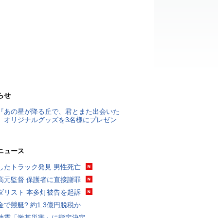
らせ
『あの星が降る丘で、君とまた出会いた
』オリジナルグッズを3名様にプレゼン
ニュース
したトラック発見 男性死亡
高元監督 保護者に直接謝罪
ダリスト 本多灯被告を起訴
金で競艇? 約1.3億円脱税か
地震「激甚災害」に指定決定