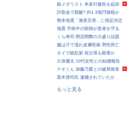
銀メダリスト 本多灯被告を起訴
詐取金で競艇? 約1.3億円脱税か
熊本地震「激甚災害」に指定決定
地震 手術中の医師が患者を守る
くら寿司 閉店間際の大盛り話題
服は汗で濡れ皮膚乾燥 男性死亡
タイで銃乱射 祖父母も殺害か
久保優太 10代女性との結婚報告
テオくん 加藤乃愛との破局発表
黒木啓司氏 逮捕されていたか
もっと見る