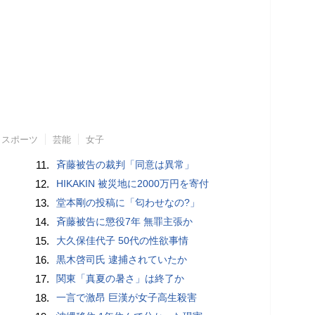
スポーツ
芸能
女子
11.
斉藤被告の裁判「同意は異常」
12.
HIKAKIN 被災地に2000万円を寄付
13.
堂本剛の投稿に「匂わせなの?」
14.
斉藤被告に懲役7年 無罪主張か
15.
大久保佳代子 50代の性欲事情
16.
黒木啓司氏 逮捕されていたか
17.
関東「真夏の暑さ」は終了か
18.
一言で激昂 巨漢が女子高生殺害