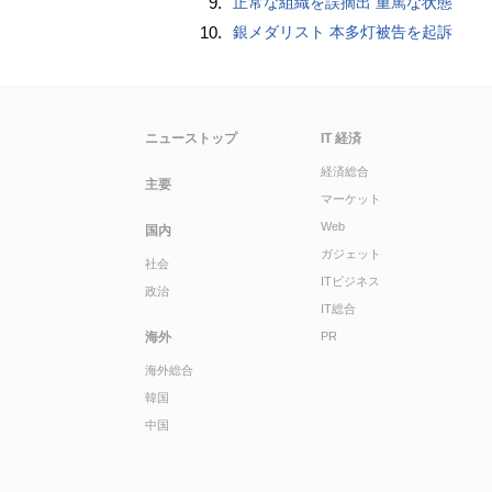
9.
正常な組織を誤摘出 重篤な状態
10.
銀メダリスト 本多灯被告を起訴
ニューストップ
IT 経済
経済総合
主要
マーケット
Web
国内
ガジェット
社会
ITビジネス
政治
IT総合
海外
PR
海外総合
韓国
中国