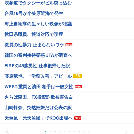
表参道でタクシーがビル突っ込む
台風16号が小笠原近海で発生
海上自衛隊の生々しい映像が物議
秋田県職員、報道対応で喫煙
教員の性暴力 止まらないワケ
韓国の審判接待疑惑 JFAが調査へ
FIREの45歳男性 仕事復帰した訳
藤原竜也、「労務改善」アピール
WEST.重岡と濱田 相手は一般女性
さらば森田、FX投資詐欺被害告白
山崎怜奈、突然妊娠だけ公表の訳
天竺鼠「元天竺鼠」でKOC出場へ