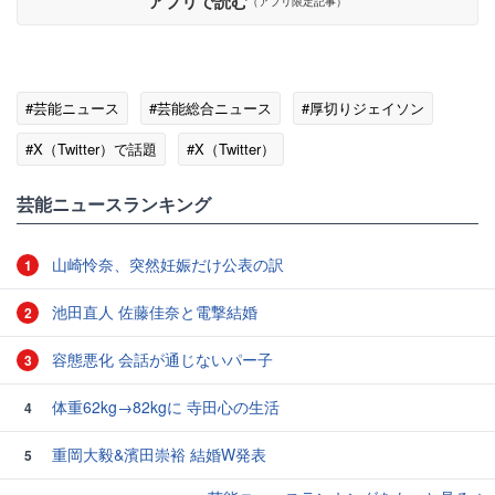
アプリで読む
（アプリ限定記事）
#芸能ニュース
#芸能総合ニュース
#厚切りジェイソン
#X（Twitter）で話題
#X（Twitter）
#エンタメ・芸能ニュース
芸能ニュースランキング
山崎怜奈、突然妊娠だけ公表の訳
1
池田直人 佐藤佳奈と電撃結婚
2
容態悪化 会話が通じないパー子
3
体重62kg→82kgに 寺田心の生活
4
重岡大毅&濱田崇裕 結婚W発表
5