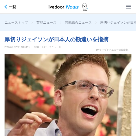
一覧
>
>
>
厚切りジェイソンが日
ニューストップ
芸能ニュース
芸能総合ニュース
厚切りジェイソンが日本人の勘違いを指摘
2016年2月22日 12時11分
写真：トピックニュース
by ライブドアニュース編集部