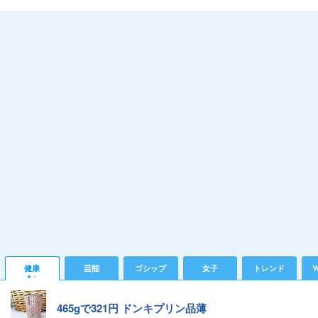
健康
芸能
ゴシップ
女子
トレンド
Y
465gで321円 ドンキプリン品薄