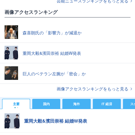
芸能ニュースランキングをもっと見る
画像アクセスランキング
森喜朗氏の「影響力」が減退か
重岡大毅&濱田崇裕 結婚W発表
巨人のベテラン左腕が「密会」か
画像アクセスランキングをもっと見る
主要
国内
海外
IT 経済
ス
重岡大毅&濱田崇裕 結婚W発表