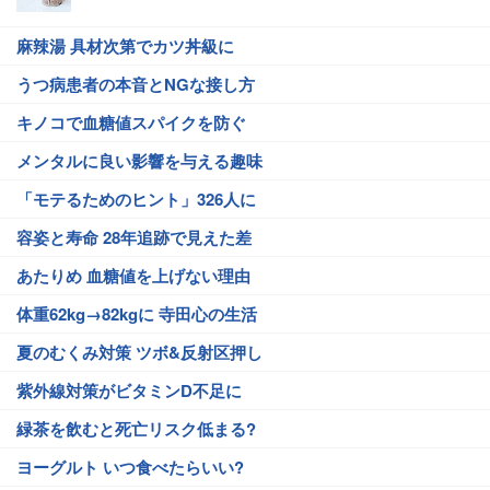
麻辣湯 具材次第でカツ丼級に
うつ病患者の本音とNGな接し方
キノコで血糖値スパイクを防ぐ
メンタルに良い影響を与える趣味
「モテるためのヒント」326人に
容姿と寿命 28年追跡で見えた差
あたりめ 血糖値を上げない理由
体重62kg→82kgに 寺田心の生活
夏のむくみ対策 ツボ&反射区押し
紫外線対策がビタミンD不足に
緑茶を飲むと死亡リスク低まる?
ヨーグルト いつ食べたらいい?