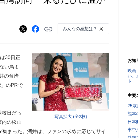
みんなの感想は？
は30日正
お知
べない鳥よ
映画
井の台湾
い。
ト！
2」のPRで
主要
25
登校日だっ
熊本
写真拡大 (全2枚)
日本
市内の松山
車中
が集まった。酒井は、ファンの求めに応じてサイ
愛知