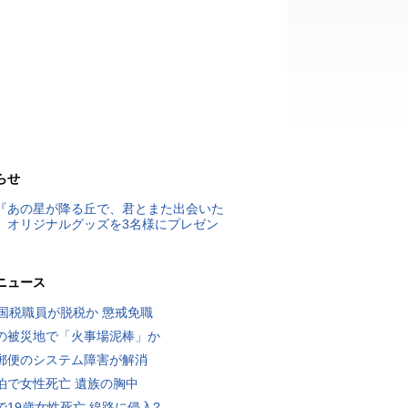
らせ
『あの星が降る丘で、君とまた出会いた
』オリジナルグッズを3名様にプレゼン
ニュース
歳国税職員が脱税か 懲戒免職
の被災地で「火事場泥棒」か
郵便のシステム障害が解消
泊で女性死亡 遺族の胸中
で19歳女性死亡 線路に侵入?