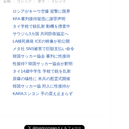
芸能
ゴシップ
女子
トレンド
ロシアがキーウ空爆 迎撃に限界
KFA 審判接待疑惑に謝罪声明
タイ学校で銃乱射 動機を捜査中
サウジら3カ国 共同防衛協定へ
LA移民摘発 ICEの映像が初公開
メタ社 SNS被害で巨額支払い命令
韓国サッカー協会 審判に性接待
性接待? 韓国サッカー協会が釈明
タイ14歳中学生 学校で銃を乱射
原爆の犠牲に 米兵の慰霊式開催
韓国サッカー協 邦人に性接待か
KARAスンヨン 手の震え止まらず