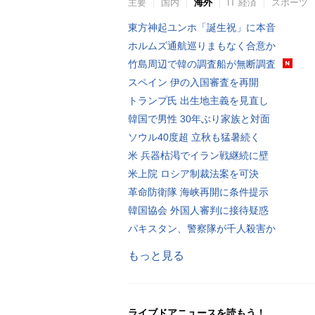
主要
国内
海外
IT 経済
スポーツ
東方神起ユンホ「誕生祝」に本音
ホルムズ通航巡りまもなく合意か
竹島周辺で韓の調査船が無断調査
スペイン 伊の入国審査を再開
トランプ氏 出生地主義を見直し
韓国で男性 30年ぶり家族と対面
ソウル40度超 立秋も猛暑続く
米 兵器枯渇でイラン戦継続に壁
米上院 ロシア制裁法案を可決
革命防衛隊 海峡再開に条件提示
韓国協会 外国人審判に接待疑惑
パキスタン、警察隊が千人殺害か
もっと見る
ライブドアニュースを読もう！