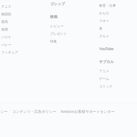
ゴシップ
教育・仕事
テニス
からだ
格闘技
映画
マネー
競馬
レビュー
車
相撲
プレゼント
グルメ
バスケ
特集
バレー
YouTube
フィギュア
サブカル
アニメ
ゲーム
コミック
リシー
コンテンツ・広告ポリシー
livedoorお客様サポートセンター