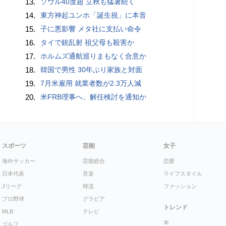
13.
ソウル40度超 立秋も猛暑続く
14.
東方神起ユンホ「誕生祝」に本音
15.
子に悪影響 メタ社に支払い命令
16.
タイで銃乱射 祖父母も殺害か
17.
ホルムズ通航巡りまもなく合意か
18.
韓国で男性 30年ぶり家族と対面
19.
7月米雇用 就業者数が2.3万人減
20.
米FRB理事へ、解任検討を通知か
スポーツ
芸能
女子
海外サッカー
芸能総合
恋愛
日本代表
音楽
ライフスタイル
Jリーグ
韓流
ファッション
プロ野球
グラビア
トレンド
MLB
テレビ
本
ゴルフ