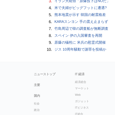
3.
イラン大統領「原爆投下はNOだ」
4.
米で夫婦がビッグフットに遭遇?
5.
熊本地震が示す 韓国の耐震格差
6.
KARAスンヨン 手の震え止まらず
7.
竹島周辺で韓の調査船が無断調査
8.
スペイン 伊の入国審査を再開
9.
原爆の犠牲に 米兵の慰霊式開催
10.
ジス 10周年騒動で謝罪を投稿か
ニューストップ
IT 経済
経済総合
主要
マーケット
Web
国内
ガジェット
社会
ITビジネス
政治
IT総合