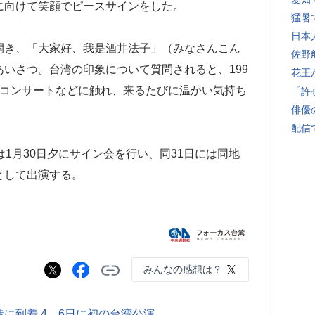
に向けて笑顔でピースサインをした。
猛暑
日本
開き、「大家好、我是酒井法子」（みなさんこん
佐野
いさつ。台湾の印象について質問されると、199
花王
外コンサートなどに触れ、来るたびに温かい気持ち
「許
俳優
配信
は1月30日夕にサイン会を行い、同31日には同地
として出演する。
みんなの感想は？
に到着 4、6日に初の台湾公演