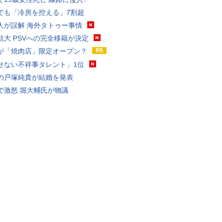
でも「冷房を控える」7割超
人が誤解 海外タトゥー事情
航大 PSVへの完全移籍が決定
が「焼肉店」限定オープン？
せない不祥事タレント」1位
の戸塚純貴が結婚を発表
で激怒 堀大輔氏が物議