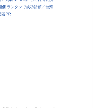
に開催 ランタンで成功祈願／台湾
囲碁PR