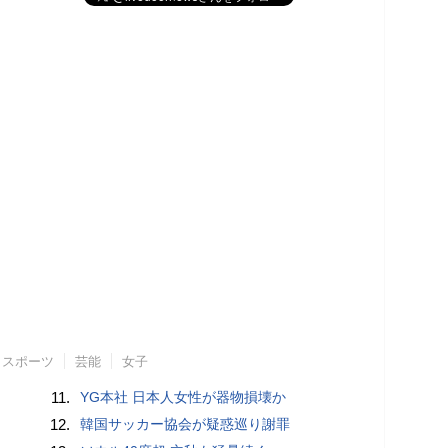
スポーツ
芸能
女子
11.
YG本社 日本人女性が器物損壊か
12.
韓国サッカー協会が疑惑巡り謝罪