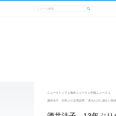
ニューストップ
海外ニュース
中国ニュース
>
>
>
酒井法子、13年ぶり台湾訪問 「来るたびに温かい気
酒井法子、13年ぶり