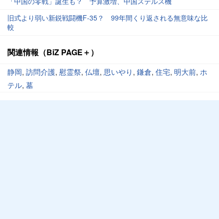
「中国の零戦」誕生も？ 予算激増、中国ステルス機
旧式より弱い新鋭戦闘機F-35？ 99年間くり返される無意味な比
較
関連情報（BiZ PAGE＋）
静岡
,
訪問介護
,
慰霊祭
,
仏壇
,
思いやり
,
鎌倉
,
住宅
,
明大前
,
ホ
テル
,
墓