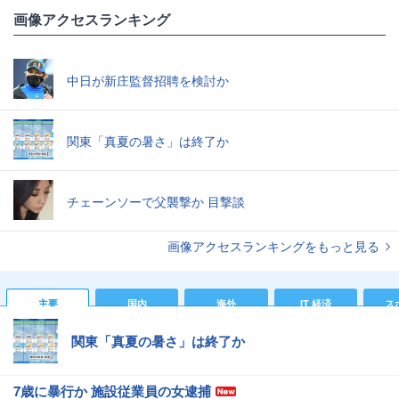
画像アクセスランキング
中日が新庄監督招聘を検討か
関東「真夏の暑さ」は終了か
チェーンソーで父襲撃か 目撃談
画像アクセスランキングをもっと見る
主要
国内
海外
IT 経済
ス
関東「真夏の暑さ」は終了か
7歳に暴行か 施設従業員の女逮捕