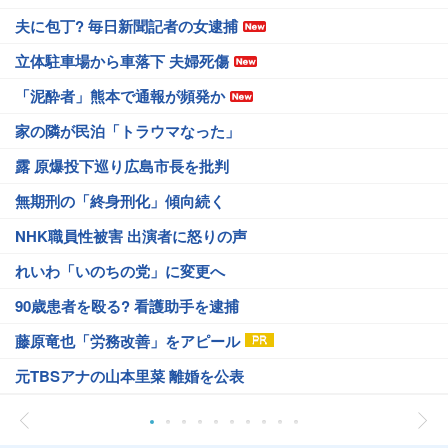
夫に包丁? 毎日新聞記者の女逮捕
立体駐車場から車落下 夫婦死傷
「泥酔者」熊本で通報が頻発か
家の隣が民泊「トラウマなった」
露 原爆投下巡り広島市長を批判
無期刑の「終身刑化」傾向続く
NHK職員性被害 出演者に怒りの声
れいわ「いのちの党」に変更へ
90歳患者を殴る? 看護助手を逮捕
藤原竜也「労務改善」をアピール
元TBSアナの山本里菜 離婚を公表