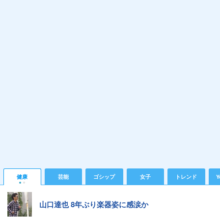
健康
芸能
ゴシップ
女子
トレンド
Y
山口達也 8年ぶり楽器姿に感涙か