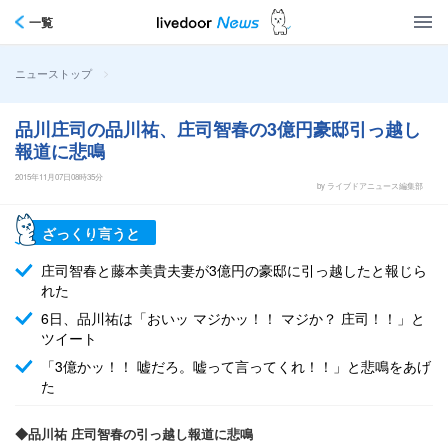
一覧
>
ニューストップ
品川庄司の品川祐、庄司智春の3億円豪邸引っ越し
報道に悲鳴
2015年11月07日08時35分
by ライブドアニュース編集部
ざっくり言うと
庄司智春と藤本美貴夫妻が3億円の豪邸に引っ越したと報じら
れた
6日、品川祐は「おいッ マジかッ！！ マジか？ 庄司！！」と
ツイート
「3億かッ！！ 嘘だろ。嘘って言ってくれ！！」と悲鳴をあげ
た
◆品川祐 庄司智春の引っ越し報道に悲鳴