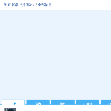
蛍原 解散で持病3つ「全部治る」
主要
国内
海外
IT 経済
ス