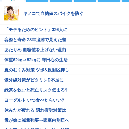
キノコで血糖値スパイクを防ぐ
「モテるためのヒント」326人に
容姿と寿命 28年追跡で見えた差
あたりめ 血糖値を上げない理由
体重62kg→82kgに 寺田心の生活
夏のむくみ対策 ツボ&反射区押し
紫外線対策がビタミンD不足に
緑茶を飲むと死亡リスク低まる?
ヨーグルト いつ食べたらいい?
休みだが疲れる 隠れ疲労対策は
母が娘に減量強要→家庭内別居へ