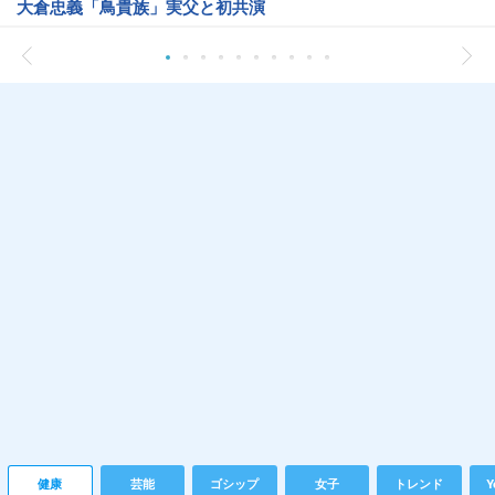
大倉忠義「鳥貴族」実父と初共演
健康
芸能
ゴシップ
女子
トレンド
Y