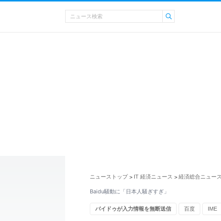
ニューストップ
IT 経済ニュース
経済総合ニュー
>
>
Baidu騒動に「日本人騒ぎすぎ」
バイドゥが入力情報を無断送信
百度
IME