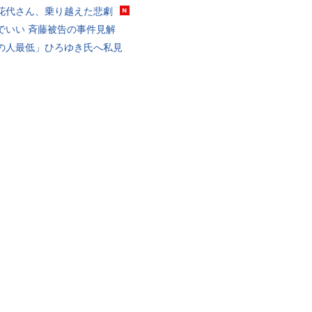
花代さん、乗り越えた悲劇
でいい 斉藤被告の事件見解
の人最低」ひろゆき氏へ私見