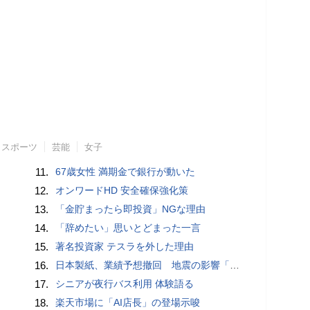
スポーツ
芸能
女子
11.
67歳女性 満期金で銀行が動いた
12.
オンワードHD 安全確保強化策
13.
「金貯まったら即投資」NGな理由
14.
「辞めたい」思いとどまった一言
15.
著名投資家 テスラを外した理由
16.
日本製紙、業績予想撤回 地震の影響「算定困難」
17.
シニアが夜行バス利用 体験語る
18.
楽天市場に「AI店長」の登場示唆