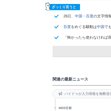
ざっくり言うと
26日、
中国
・
百度
の文字情
百度
をめぐる騒動は
中国
で
「怖かったら使わなければ
関連の最新ニュース
バイドゥが入力情報を無断送
4603日前