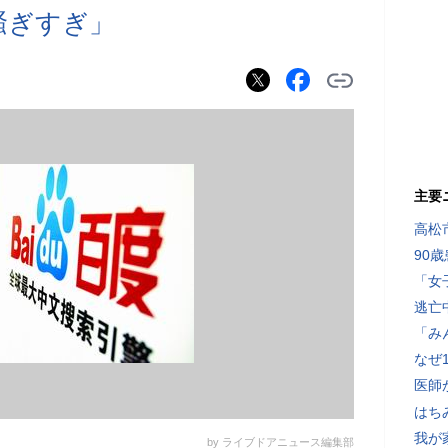
人騒ぎすぎ」
主要
高松
90
「女
逃亡
「み
なぜ
医師
はち
我が
by ライブドアニュース編集部