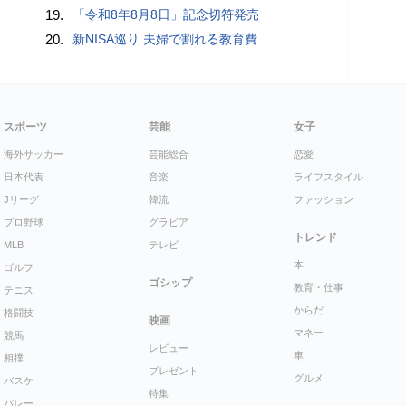
19.
「令和8年8月8日」記念切符発売
20.
新NISA巡り 夫婦で割れる教育費
スポーツ
芸能
女子
海外サッカー
芸能総合
恋愛
日本代表
音楽
ライフスタイル
Jリーグ
韓流
ファッション
プロ野球
グラビア
トレンド
MLB
テレビ
本
ゴルフ
ゴシップ
教育・仕事
テニス
からだ
格闘技
映画
マネー
競馬
レビュー
車
相撲
プレゼント
グルメ
バスケ
特集
バレー