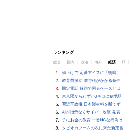
ランキング
総合
国内
政治
海外
経済
IT
1.
値上げで 定番アイスに「明暗」
2.
教育費援助 贈与税がかかる条件
3.
固定電話 解約で困るケースとは
4.
東京駅からわずか3キロに秘境駅
5.
習近平政権 日本製材料を断てず
6.
AIが指示なくサイバー攻撃 発表
7.
子にお金の教育 一番NGな行為は
8.
タピオカブームの次に来た新定番