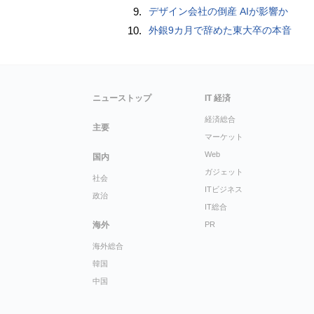
9.
デザイン会社の倒産 AIが影響か
10.
外銀9カ月で辞めた東大卒の本音
ニューストップ
IT 経済
経済総合
主要
マーケット
Web
国内
ガジェット
社会
ITビジネス
政治
IT総合
海外
PR
海外総合
韓国
中国