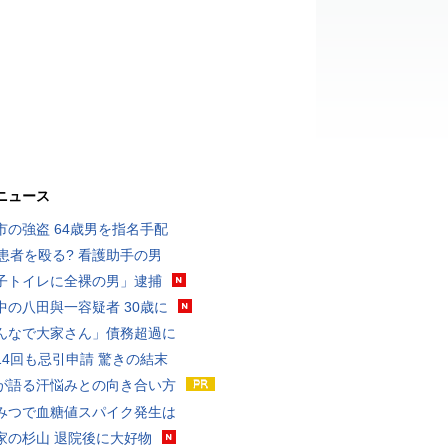
ニュース
市の強盗 64歳男を指名手配
歳患者を殴る? 看護助手の男
子トイレに全裸の男」逮捕
中の八田與一容疑者 30歳に
んなで大家さん」債務超過に
14回も忌引申請 驚きの結末
が語る汗悩みとの向き合い方
みつで血糖値スパイク発生は
家の杉山 退院後に大好物