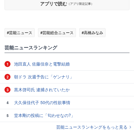
アプリで読む
（アプリ限定記事）
#芸能ニュース
#芸能総合ニュース
#高橋みなみ
芸能ニュースランキング
池田直人 佐藤佳奈と電撃結婚
1
朝ドラ 次週予告に「ゲンナリ」
2
黒木啓司氏 逮捕されていたか
3
大久保佳代子 50代の性欲事情
4
堂本剛の投稿に「匂わせなの?」
5
芸能ニュースランキングをもっと見る