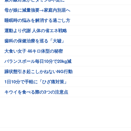
母が娘に減量強要→家庭内別居へ
睡眠時の悩みを解消する過ごし方
運動より代謝 人体の省エネ戦略
歯科の保健治療を巡る「大嘘」
大食い女子 46キロ体型の秘密
バランスボール毎日10分で20kg減
躁状態引き起こしかねないNG行動
1日10分で手軽に「ひざ痛対策」
キウイを食べる際の3つの注意点