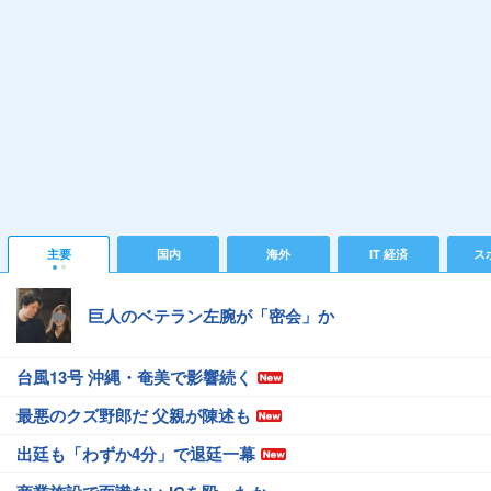
主要
国内
海外
IT 経済
ス
巨人のベテラン左腕が「密会」か
台風13号 沖縄・奄美で影響続く
最悪のクズ野郎だ 父親が陳述も
出廷も「わずか4分」で退廷一幕