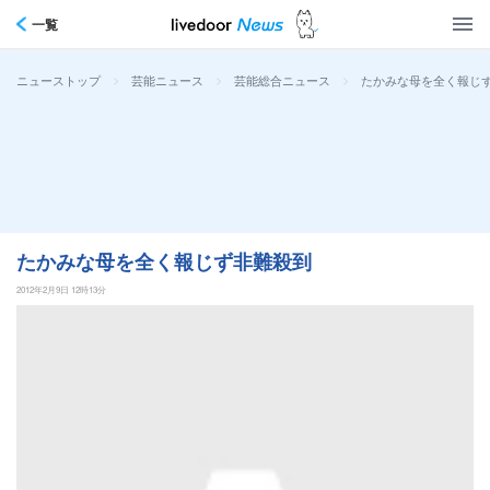
一覧
>
>
>
たかみな母を全く報じ
ニューストップ
芸能ニュース
芸能総合ニュース
たかみな母を全く報じず非難殺到
2012年2月9日 12時13分