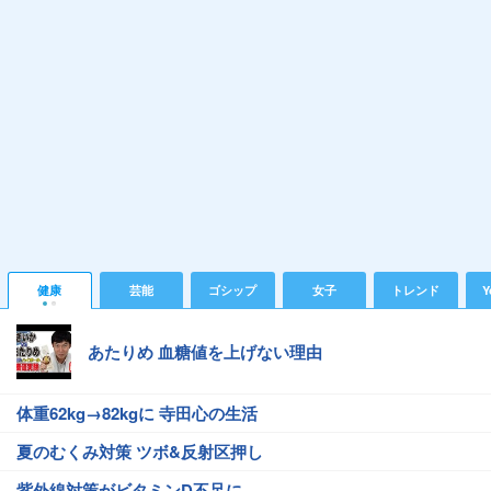
健康
芸能
ゴシップ
女子
トレンド
Y
あたりめ 血糖値を上げない理由
体重62kg→82kgに 寺田心の生活
夏のむくみ対策 ツボ&反射区押し
紫外線対策がビタミンD不足に