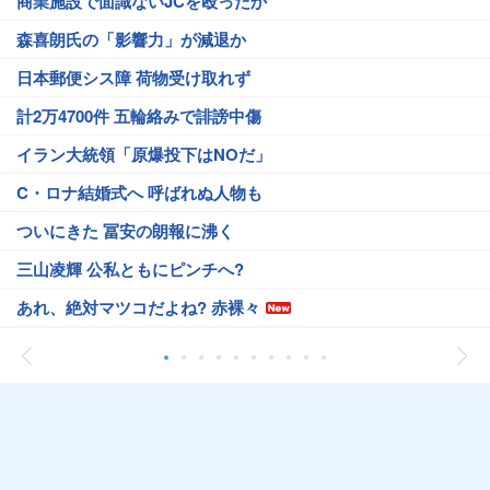
商業施設で面識ないJCを殴ったか
森喜朗氏の「影響力」が減退か
日本郵便シス障 荷物受け取れず
計2万4700件 五輪絡みで誹謗中傷
イラン大統領「原爆投下はNOだ」
C・ロナ結婚式へ 呼ばれぬ人物も
ついにきた 冨安の朗報に沸く
三山凌輝 公私ともにピンチへ?
あれ、絶対マツコだよね? 赤裸々