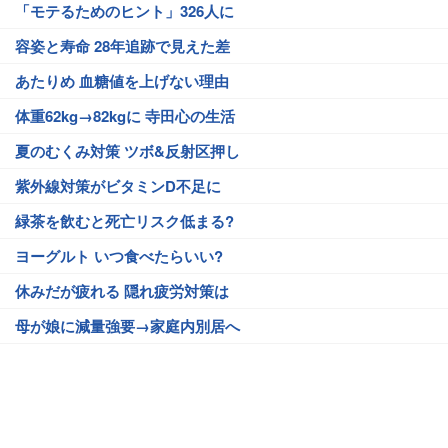
「モテるためのヒント」326人に
容姿と寿命 28年追跡で見えた差
あたりめ 血糖値を上げない理由
体重62kg→82kgに 寺田心の生活
夏のむくみ対策 ツボ&反射区押し
紫外線対策がビタミンD不足に
緑茶を飲むと死亡リスク低まる?
ヨーグルト いつ食べたらいい?
休みだが疲れる 隠れ疲労対策は
母が娘に減量強要→家庭内別居へ