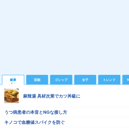
健康
芸能
ゴシップ
女子
トレンド
Y
麻辣湯 具材次第でカツ丼級に
うつ病患者の本音とNGな接し方
キノコで血糖値スパイクを防ぐ