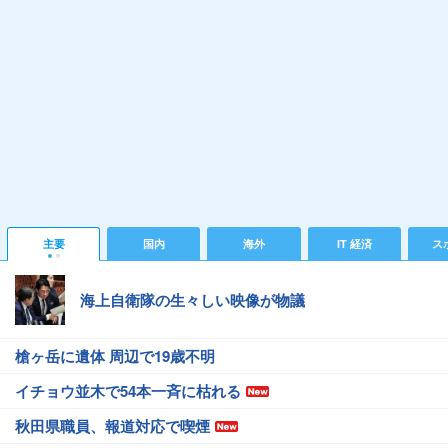
主要
国内
海外
IT 経済
ス
海上自衛隊の生々しい映像が物議
槍ヶ岳に遺体 周辺で19歳不明
イチョウ並木で54本一斉に枯れる
秋田県職員、報道対応で喫煙