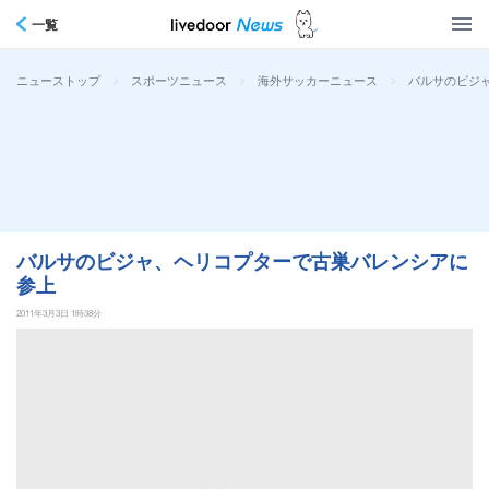
一覧
>
>
>
バルサのビジ
ニューストップ
スポーツニュース
海外サッカーニュース
バルサのビジャ、ヘリコプターで古巣バレンシアに
参上
2011年3月3日 1時38分