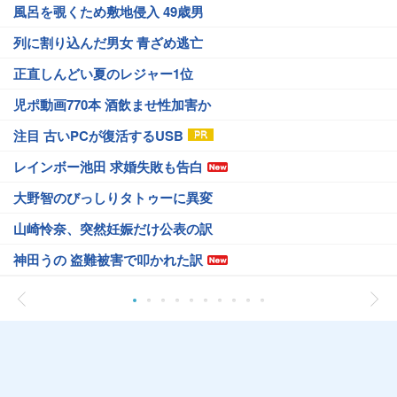
風呂を覗くため敷地侵入 49歳男
列に割り込んだ男女 青ざめ逃亡
正直しんどい夏のレジャー1位
児ポ動画770本 酒飲ませ性加害か
注目 古いPCが復活するUSB
レインボー池田 求婚失敗も告白
大野智のびっしりタトゥーに異変
山崎怜奈、突然妊娠だけ公表の訳
神田うの 盗難被害で叩かれた訳