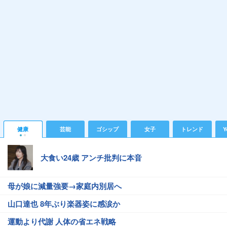
健康
芸能
ゴシップ
女子
トレンド
Y
大食い24歳 アンチ批判に本音
母が娘に減量強要→家庭内別居へ
山口達也 8年ぶり楽器姿に感涙か
運動より代謝 人体の省エネ戦略