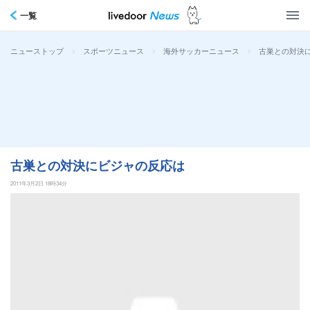
一覧
>
>
>
古巣との対決
ニューストップ
スポーツニュース
海外サッカーニュース
古巣との対決にビジャの反応は
2011年3月2日 18時34分