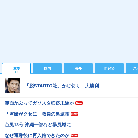
主要
国内
海外
IT 経済
ス
「脱STARTO社」かじ切り…大勝利
覆面かぶってガソスタ強盗未遂か
「盗撮がクセに」教員の男逮捕
台風13号 沖縄一部など暴風域に
なぜ避難後に再入館できたのか