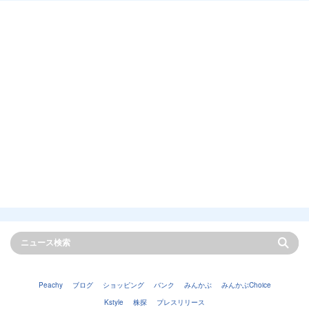
Peachy
ブログ
ショッピング
バンク
みんかぶ
みんかぶChoice
Kstyle
株探
プレスリリース