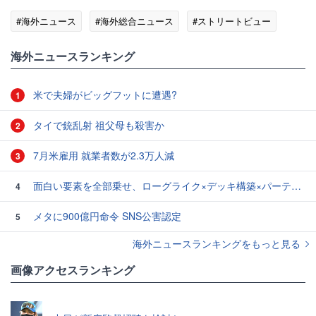
#海外ニュース
#海外総合ニュース
#ストリートビュー
海外ニュースランキング
米で夫婦がビッグフットに遭遇?
1
タイで銃乱射 祖父母も殺害か
2
7月米雇用 就業者数が2.3万人減
3
面白い要素を全部乗せ、ローグライク×デッキ構築×パーティ制RPGの「Chrono Ark」を遊んでみた
4
メタに900億円命令 SNS公害認定
5
海外ニュースランキングをもっと見る
画像アクセスランキング