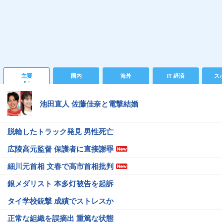
主要
国内
海外
IT 経済
ス
池田直人 佐藤佳奈と電撃結婚
脱輪したトラック発見 男性死亡
広陵高元監督 保護者に直接謝罪
細川元首相 文春で高市首相批判
銀メダリスト 本多灯被告を起訴
タイ学校銃撃 成績でストレスか
正常な組織を誤摘出 重篤な状態