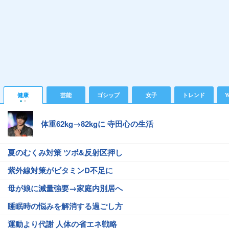
健康
芸能
ゴシップ
女子
トレンド
Y
体重62kg→82kgに 寺田心の生活
夏のむくみ対策 ツボ&反射区押し
紫外線対策がビタミンD不足に
母が娘に減量強要→家庭内別居へ
睡眠時の悩みを解消する過ごし方
運動より代謝 人体の省エネ戦略