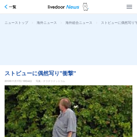
一覧
>
>
>
ストビューに偶然写り"
ニューストップ
海外ニュース
海外総合ニュース
ストビューに偶然写り"衝撃"
2010年11月17日 10時44分
写真：ナリナリドットコム