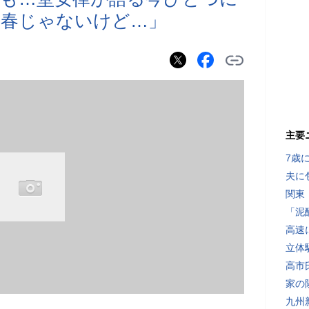
青春じゃないけど…」
主要
7歳
夫に
関東
「泥
高速
立体
高市
家の
九州