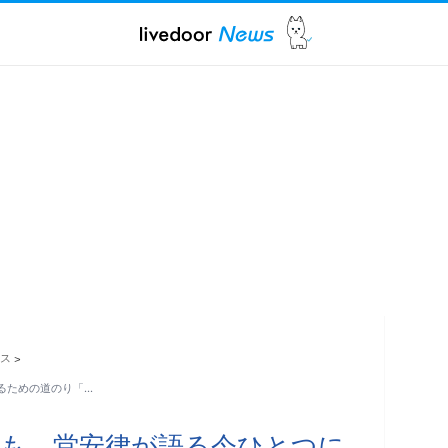
ス
>
るための道のり「…
も…堂安律が語る今ひとつに