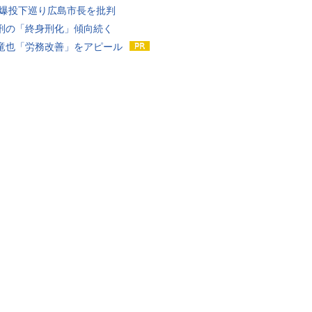
原爆投下巡り広島市長を批判
刑の「終身刑化」傾向続く
竜也「労務改善」をアピール