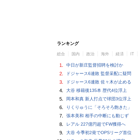
ランキング
総合
国内
政治
海外
経済
IT
1.
中日が新庄監督招聘を検討か
2.
ドジャース6連敗 監督采配に疑問
3.
ドジャース6連敗 佐々木が止める
4.
大谷 移籍後135本 歴代4位浮上
5.
岡本和真 新人打点で球団3位浮上
6.
りくりゅうに「そろそろ飽きた」
7.
張本美和 相手の中断にも動じず
8.
レアル 227億円超でFW獲得へ
9.
大谷 今季初2発でOPSリーグ首位