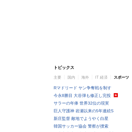
トピックス
主要
国内
海外
IT 経済
スポーツ
Rマドリード ヤン争奪戦を制す
今永8勝目 大谷弾も修正し完投
サラーの年俸 世界32位の現実
巨人守護神 岩瀬以来の5年連続S
新庄監督 敵地でようやく白星
韓国サッカー協会 警察が捜索