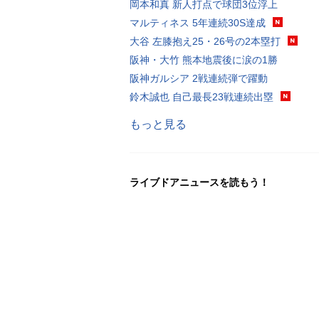
岡本和真 新人打点で球団3位浮上
マルティネス 5年連続30S達成
大谷 左膝抱え25・26号の2本塁打
阪神・大竹 熊本地震後に涙の1勝
阪神ガルシア 2戦連続弾で躍動
鈴木誠也 自己最長23戦連続出塁
もっと見る
ライブドアニュースを読もう！