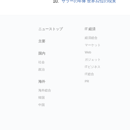
10.
サラーの年俸 世界32位の現実
ニューストップ
IT 経済
経済総合
主要
マーケット
Web
国内
ガジェット
社会
ITビジネス
政治
IT総合
海外
PR
海外総合
韓国
中国