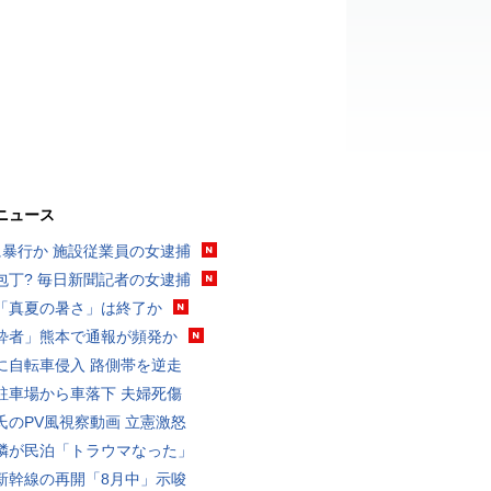
ニュース
に暴行か 施設従業員の女逮捕
包丁? 毎日新聞記者の女逮捕
「真夏の暑さ」は終了か
酔者」熊本で通報が頻発か
に自転車侵入 路側帯を逆走
駐車場から車落下 夫婦死傷
氏のPV風視察動画 立憲激怒
隣が民泊「トラウマなった」
新幹線の再開「8月中」示唆