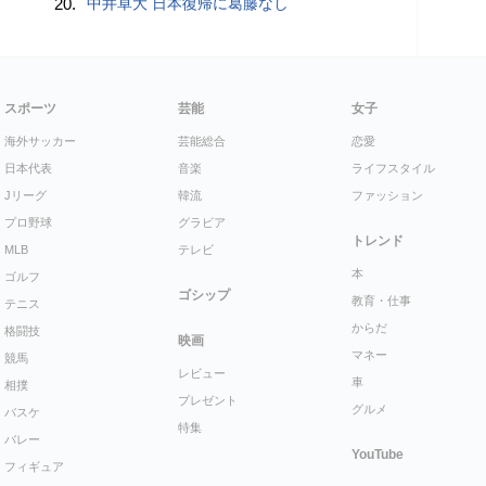
20.
中井卓大 日本復帰に葛藤なし
スポーツ
芸能
女子
海外サッカー
芸能総合
恋愛
日本代表
音楽
ライフスタイル
Jリーグ
韓流
ファッション
プロ野球
グラビア
トレンド
MLB
テレビ
本
ゴルフ
ゴシップ
教育・仕事
テニス
からだ
格闘技
映画
マネー
競馬
レビュー
車
相撲
プレゼント
グルメ
バスケ
特集
バレー
YouTube
フィギュア