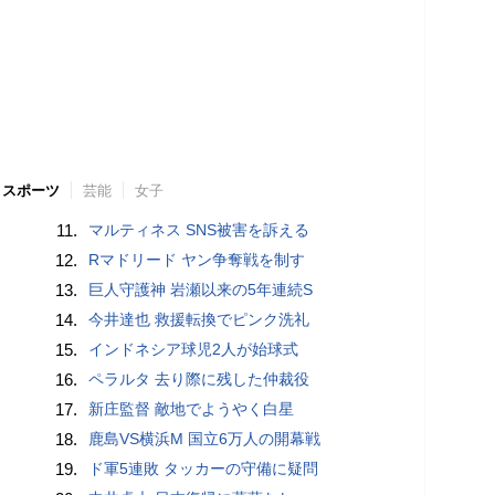
スポーツ
芸能
女子
11.
マルティネス SNS被害を訴える
12.
Rマドリード ヤン争奪戦を制す
13.
巨人守護神 岩瀬以来の5年連続S
14.
今井達也 救援転換でピンク洗礼
15.
インドネシア球児2人が始球式
16.
ペラルタ 去り際に残した仲裁役
17.
新庄監督 敵地でようやく白星
18.
鹿島VS横浜M 国立6万人の開幕戦
19.
ド軍5連敗 タッカーの守備に疑問