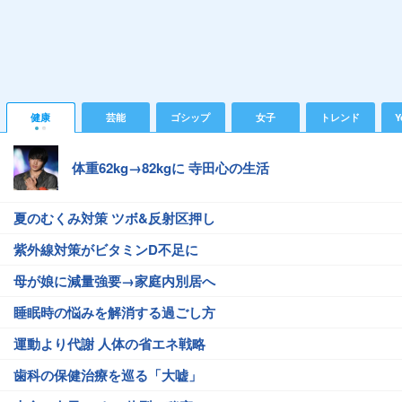
健康
芸能
ゴシップ
女子
トレンド
Y
体重62kg→82kgに 寺田心の生活
夏のむくみ対策 ツボ&反射区押し
紫外線対策がビタミンD不足に
母が娘に減量強要→家庭内別居へ
睡眠時の悩みを解消する過ごし方
運動より代謝 人体の省エネ戦略
歯科の保健治療を巡る「大嘘」