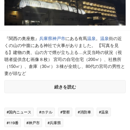
『関西の奥座敷』
兵庫県
神戸市
にある有馬
温泉
。
温泉
街の近
くの山の中腹にある神社で火事がありました。 【写真を見
る】建物の奥、山の方で煙が立ち上る…火災当時の状況（視
聴者提供含む画像８枚） 宮司の自宅住宅（200㎡）、社務所
（150㎡）、倉庫（30㎡）３棟が全焼し、80代の宮司の男性と
妻が頭など
続きを読む
#国内ニュース
#ホテル
#警察
#消防車
#温泉
#119番
#神戸市
#兵庫県