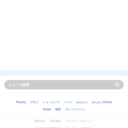
Peachy
ブログ
ショッピング
バンク
みんかぶ
みんかぶChoice
Kstyle
株探
プレスリリース
運営会社
利用規約
プライバシーポリシー