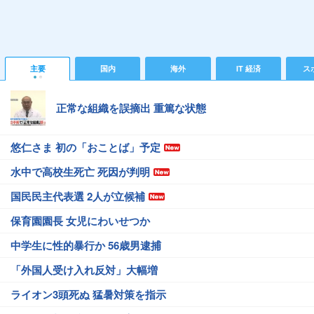
主要
国内
海外
IT 経済
ス
正常な組織を誤摘出 重篤な状態
悠仁さま 初の「おことば」予定
水中で高校生死亡 死因が判明
国民民主代表選 2人が立候補
保育園園長 女児にわいせつか
中学生に性的暴行か 56歳男逮捕
「外国人受け入れ反対」大幅増
ライオン3頭死ぬ 猛暑対策を指示