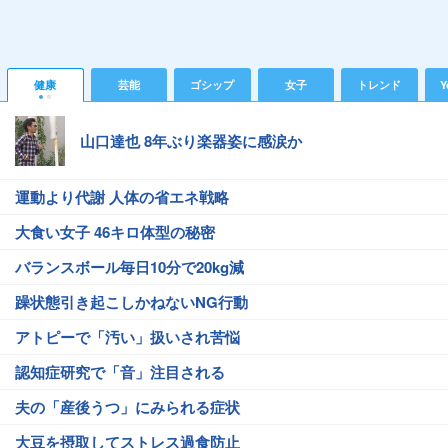
健康
芸能
ゴシップ
女子
トレンド
Y
山口達也 8年ぶり楽器姿に感涙か
運動より代謝 人体の省エネ戦略
大食い女子 46キロ体型の秘密
バランスボール毎日10分で20kg減
躁状態引き起こしかねないNG行動
アトピーで「汚い」扱いされ苦悩
認知症研究で「音」注目される
夫の「産後うつ」にみられる症状
大豆を摂取してストレス過食防止