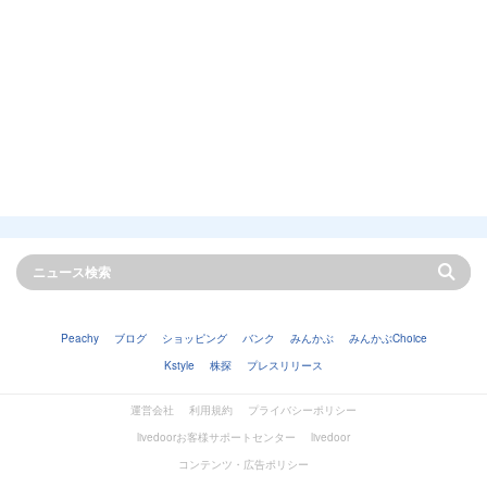
Peachy
ブログ
ショッピング
バンク
みんかぶ
みんかぶChoice
Kstyle
株探
プレスリリース
運営会社
利用規約
プライバシーポリシー
livedoorお客様サポートセンター
livedoor
コンテンツ・広告ポリシー