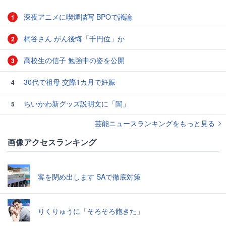
深夜アニメに喫煙描写 BPOで議論
1
桐谷さん がん後悔「千円位」か
2
高校生の信子 勉強中の姿を公開
3
30代で祖母 交際1カ月で妊娠
4
ちいかわ新グッズ説明文に「闇」
5
芸能ニュースランキングをもっと見る
画像アクセスランキング
客を閉め出します SAで徹底対策
りくりゅうに「そろそろ飽きた」