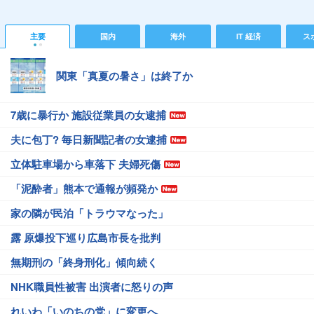
主要
国内
海外
IT 経済
ス
関東「真夏の暑さ」は終了か
7歳に暴行か 施設従業員の女逮捕
夫に包丁? 毎日新聞記者の女逮捕
立体駐車場から車落下 夫婦死傷
「泥酔者」熊本で通報が頻発か
家の隣が民泊「トラウマなった」
露 原爆投下巡り広島市長を批判
無期刑の「終身刑化」傾向続く
NHK職員性被害 出演者に怒りの声
れいわ「いのちの党」に変更へ