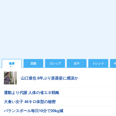
健康
芸能
ゴシップ
女子
トレンド
Y
山口達也 8年ぶり楽器姿に感涙か
運動より代謝 人体の省エネ戦略
大食い女子 46キロ体型の秘密
バランスボール毎日10分で20kg減