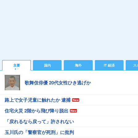
主要
国内
海外
IT 経済
ス
歌舞伎俳優 20代女性ひき逃げか
路上で女子児童に触れたか 逮捕
住宅火災 2階から飛び降り脱出
「戻れるなら戻って」許されない
玉川氏の「警察官が死刑」に批判