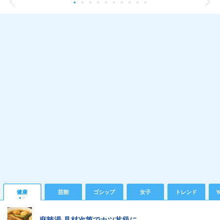
健康
芸能
ゴシップ
女子
トレンド
Y
麻辣湯 具材次第でカツ丼級に