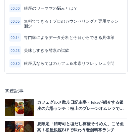
銀座のワーママの悩みとは？
00:00
無料でできる！プロのカウンセリングと専用マシン
00:05
測定
専門家によるデータ分析と今日からできる具体策
00:14
美味しすぎる酵素の試飲
00:23
銀座店ならではのカフェ＆水素リフレッシュ空間
00:30
関連記事
カフェグルメ散歩日記主宰・tokoが紹介する銀
座の穴場ランチ！極上のプレーンオムレツで上
質な時間を
夏限定「鯖寿司と塩だし檸檬そうめん」こそ至
高！松屋銀座B1Fで味わう老舗料亭ランチ