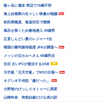
槍ヶ岳に遺体 周辺で19歳不明
海上自衛隊の生々しい映像が物議
秋田県職員、報道対応で喫煙
風呂を覗くため敷地侵入 49歳男
正直しんどい夏のレジャー1位
韓国の審判接待疑惑 JFAが調査へ
メッシの父ホルヘさん 68歳死去
注目 古いPCが復活するUSB
天竺鼠「元天竺鼠」でKOC出場へ
オグシオ不仲説「嫌だった」
大野智のびっしりタトゥーに異変
山崎怜奈、突然妊娠だけ公表の訳