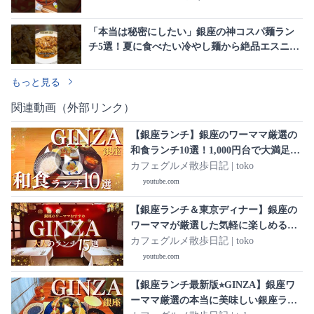
「本当は秘密にしたい」銀座の神コスパ麺ラン
チ5選！夏に食べたい冷やし麺から絶品エスニッ
クまで
もっと見る
関連動画（外部リンク）
【銀座ランチ】銀座のワーママ厳選の
和食ランチ10選！1,000円台で大満足の
ランチを集めました♡夜は高級な銀座
カフェグルメ散歩日記 | toko
のお店が提供する上質でコスパ最高の
youtube.com
和食膳！
【銀座ランチ＆東京ディナー】銀座の
ワーママが厳選した気軽に楽しめる銀
座ランチ10選💖大人デートにおすすめ
カフェグルメ散歩日記 | toko
の東京ディナー5選✨
youtube.com
【銀座ランチ最新版⭐︎GINZA】銀座ワ
ーママ厳選の本当に美味しい銀座ラン