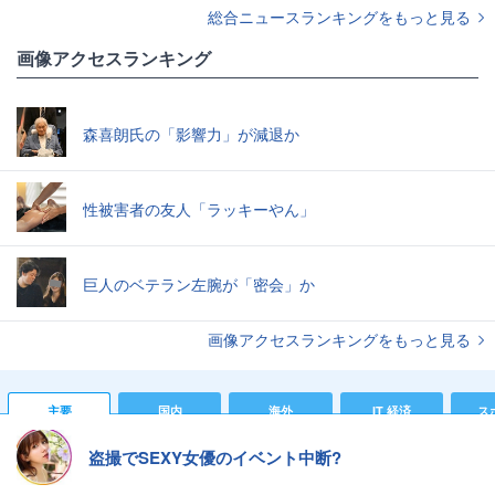
総合ニュースランキングをもっと見る
画像アクセスランキング
森喜朗氏の「影響力」が減退か
性被害者の友人「ラッキーやん」
巨人のベテラン左腕が「密会」か
画像アクセスランキングをもっと見る
主要
国内
海外
IT 経済
ス
盗撮でSEXY女優のイベント中断?