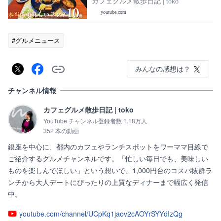
チ最新版♡GINZA lunch♡
カフェグルメ散歩日記 | toko
youtube.com
#グルメニュース
みんなの感想は？
チャンネル情報
カフェグルメ散歩日記 | toko
YouTube チャンネル登録者数 1.18万人
352 本の動画
銀座を中心に、都内のカフェやランチスポットをワーママ目線で
ご紹介するグルメチャンネルです。「忙しい毎日でも、美味しい
ものを楽しんでほしい」という想いで、1,000円台のコスパ抜群ラ
ンチから大人デートにぴったりの上質なディナーまで幅広く発信
中。
youtube.com/channel/UCpKq1jaov2cAOYrSYYdIzQg