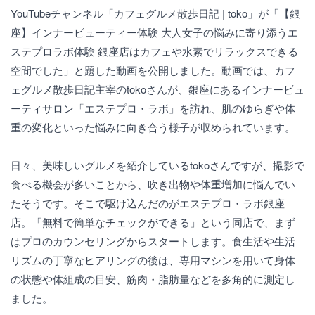
YouTubeチャンネル「カフェグルメ散歩日記 | toko」が「【銀
座】インナービューティー体験 大人女子の悩みに寄り添うエ
ステプロラボ体験 銀座店はカフェや水素でリラックスできる
空間でした」と題した動画を公開しました。動画では、カフ
ェグルメ散歩日記主宰のtokoさんが、銀座にあるインナービュ
ーティサロン「エステプロ・ラボ」を訪れ、肌のゆらぎや体
重の変化といった悩みに向き合う様子が収められています。
日々、美味しいグルメを紹介しているtokoさんですが、撮影で
食べる機会が多いことから、吹き出物や体重増加に悩んでい
たそうです。そこで駆け込んだのがエステプロ・ラボ銀座
店。「無料で簡単なチェックができる」という同店で、まず
はプロのカウンセリングからスタートします。食生活や生活
リズムの丁寧なヒアリングの後は、専用マシンを用いて身体
の状態や体組成の目安、筋肉・脂肪量などを多角的に測定し
ました。