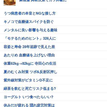
うつ病患者の本音とNGな接し方
キノコで血糖値スパイクを防ぐ
メンタルに良い影響を与える趣味
「モテるためのヒント」326人に
容姿と寿命 28年追跡で見えた差
あたりめ 血糖値を上げない理由
体重62kg→82kgに 寺田心の生活
夏のむくみ対策 ツボ&反射区押し
紫外線対策がビタミンD不足に
緑茶を飲むと死亡リスク低まる?
ヨーグルト いつ食べたらいい?
休みだが疲れる 隠れ疲労対策は