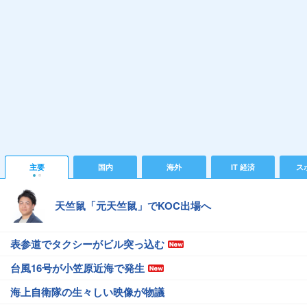
主要
国内
海外
IT 経済
ス
天竺鼠「元天竺鼠」でKOC出場へ
表参道でタクシーがビル突っ込む
台風16号が小笠原近海で発生
海上自衛隊の生々しい映像が物議