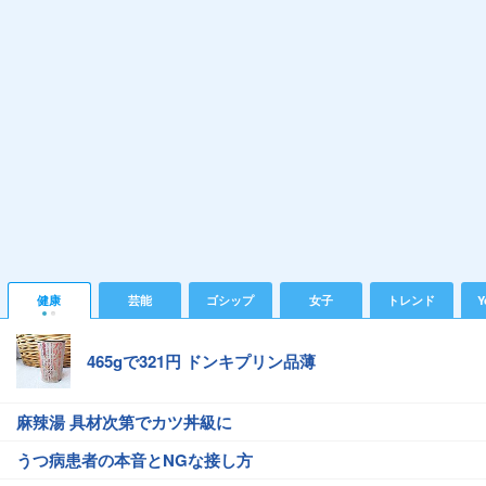
健康
芸能
ゴシップ
女子
トレンド
Y
465gで321円 ドンキプリン品薄
麻辣湯 具材次第でカツ丼級に
うつ病患者の本音とNGな接し方