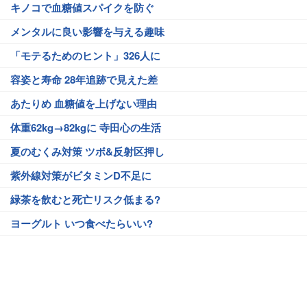
キノコで血糖値スパイクを防ぐ
メンタルに良い影響を与える趣味
「モテるためのヒント」326人に
容姿と寿命 28年追跡で見えた差
あたりめ 血糖値を上げない理由
体重62kg→82kgに 寺田心の生活
夏のむくみ対策 ツボ&反射区押し
紫外線対策がビタミンD不足に
緑茶を飲むと死亡リスク低まる?
ヨーグルト いつ食べたらいい?