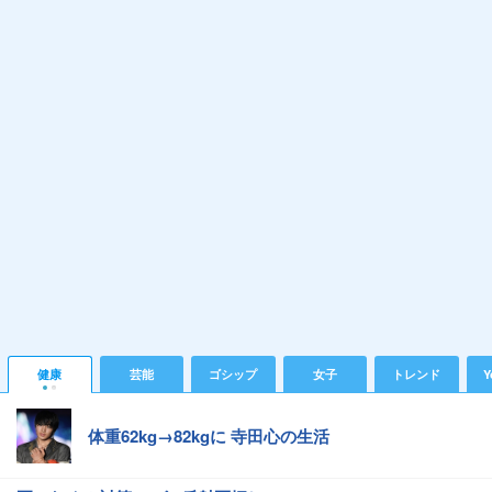
健康
芸能
ゴシップ
女子
トレンド
Y
体重62kg→82kgに 寺田心の生活