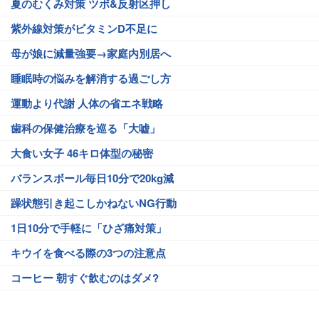
夏のむくみ対策 ツボ&反射区押し
紫外線対策がビタミンD不足に
母が娘に減量強要→家庭内別居へ
睡眠時の悩みを解消する過ごし方
運動より代謝 人体の省エネ戦略
歯科の保健治療を巡る「大嘘」
大食い女子 46キロ体型の秘密
バランスボール毎日10分で20kg減
躁状態引き起こしかねないNG行動
1日10分で手軽に「ひざ痛対策」
キウイを食べる際の3つの注意点
コーヒー 朝すぐ飲むのはダメ?