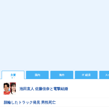
主要
国内
海外
IT 経済
ス
池田直人 佐藤佳奈と電撃結婚
脱輪したトラック発見 男性死亡