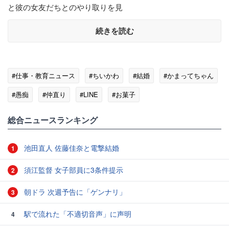
と彼の女友だちとのやり取りを見
続きを読む
#仕事・教育ニュース
#ちいかわ
#結婚
#かまってちゃん
#愚痴
#仲直り
#LINE
#お菓子
総合ニュースランキング
池田直人 佐藤佳奈と電撃結婚
1
須江監督 女子部員に3条件提示
2
朝ドラ 次週予告に「ゲンナリ」
3
駅で流れた「不適切音声」に声明
4