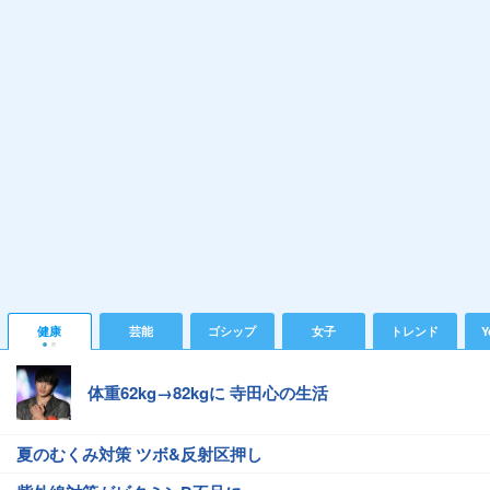
健康
芸能
ゴシップ
女子
トレンド
Y
体重62kg→82kgに 寺田心の生活
夏のむくみ対策 ツボ&反射区押し