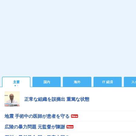
主要
国内
海外
IT 経済
ス
正常な組織を誤摘出 重篤な状態
地震 手術中の医師が患者を守る
広陵の暴力問題 元監督が陳謝