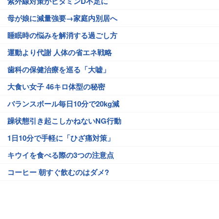
紫外線対策がビタミンD不足に
母が娘に減量強要→家庭内別居へ
睡眠時の悩みを解消する過ごし方
運動より代謝 人体の省エネ戦略
歯科の保健治療を巡る「大嘘」
大食い女子 46キロ体型の秘密
バランスボール毎日10分で20kg減
躁状態引き起こしかねないNG行動
1日10分で手軽に「ひざ痛対策」
キウイを食べる際の3つの注意点
コーヒー 朝すぐ飲むのはダメ?