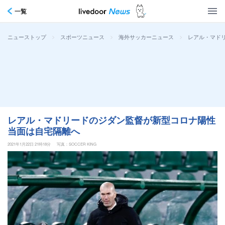
一覧
>
>
>
レアル・マド
ニューストップ
スポーツニュース
海外サッカーニュース
レアル・マドリードのジダン監督が新型コロナ陽性
当面は自宅隔離へ
2021年1月22日 21時18分
写真：SOCCER KING