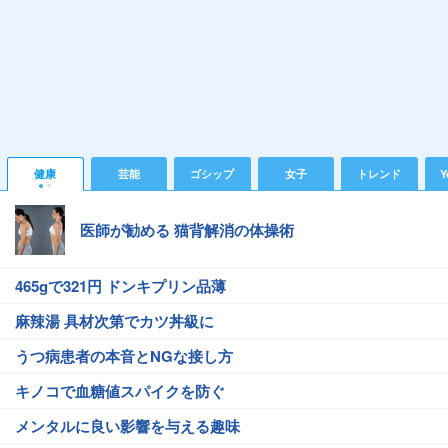
健康
芸能
ゴシップ
女子
トレンド
Y
医師が勧める 猫背解消の体操術
465gで321円 ドンキプリン品薄
麻辣湯 具材次第でカツ丼級に
うつ病患者の本音とNGな接し方
キノコで血糖値スパイクを防ぐ
メンタルに良い影響を与える趣味