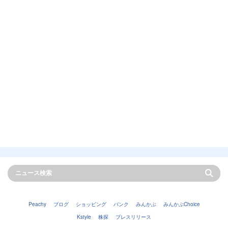
Peachy
ブログ
ショッピング
バンク
みんかぶ
みんかぶChoice
Kstyle
株探
プレスリリース