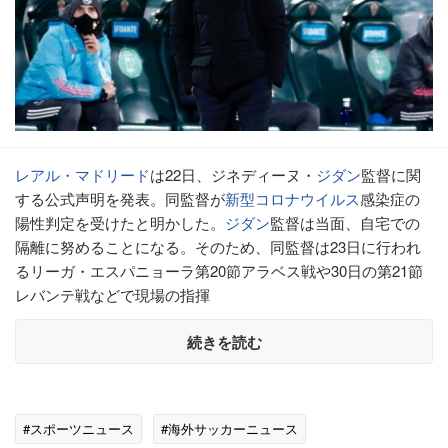
レアル・マドリード
は22日、ジネディーヌ・
ジダン
監督に関
する公式声明を発表。同監督が
新型コロナウイルス
感染症の
陽性判定を受けたと明かした。
ジダン
監督は当面、自宅での
隔離に努めることになる。そのため、同監督は23日に行われ
るリーガ・エスパニョーラ第20節アラベス戦や30日の第21節
レバンテ戦などで現場の指揮
続きを読む
#スポーツニュース
#海外サッカーニュース