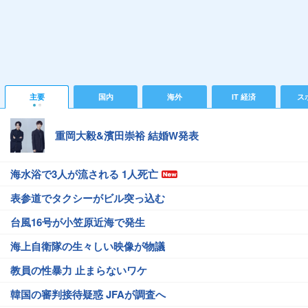
主要
国内
海外
IT 経済
ス
重岡大毅&濱田崇裕 結婚W発表
海水浴で3人が流される 1人死亡
表参道でタクシーがビル突っ込む
台風16号が小笠原近海で発生
海上自衛隊の生々しい映像が物議
教員の性暴力 止まらないワケ
韓国の審判接待疑惑 JFAが調査へ