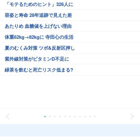
「モテるためのヒント」326人に
容姿と寿命 28年追跡で見えた差
あたりめ 血糖値を上げない理由
体重62kg→82kgに 寺田心の生活
夏のむくみ対策 ツボ&反射区押し
紫外線対策がビタミンD不足に
緑茶を飲むと死亡リスク低まる?