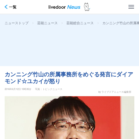
一覧
>
>
>
カンニング竹山の所属
ニューストップ
芸能ニュース
芸能総合ニュース
カンニング竹山の所属事務所をめぐる発言にダイア
モンド☆ユカイが怒り
2016年6月12日 10時35分
写真：トピックニュース
by ライブドアニュース編集部