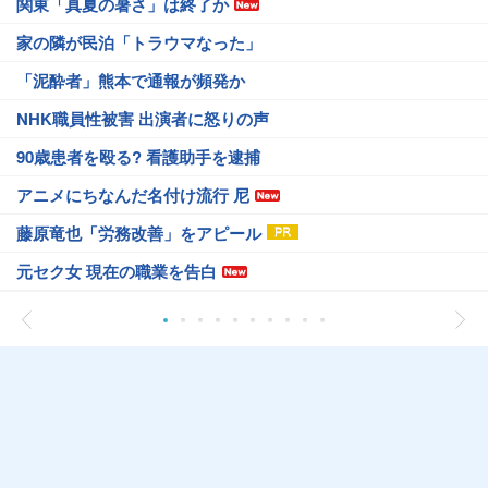
関東「真夏の暑さ」は終了か
家の隣が民泊「トラウマなった」
「泥酔者」熊本で通報が頻発か
NHK職員性被害 出演者に怒りの声
90歳患者を殴る? 看護助手を逮捕
アニメにちなんだ名付け流行 尼
藤原竜也「労務改善」をアピール
元セク女 現在の職業を告白