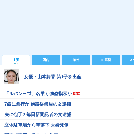
主要
国内
海外
IT 経済
ス
女優・山本舞香 第1子を出産
「ルパン三世」名乗り強盗指示か
7歳に暴行か 施設従業員の女逮捕
夫に包丁? 毎日新聞記者の女逮捕
立体駐車場から車落下 夫婦死傷