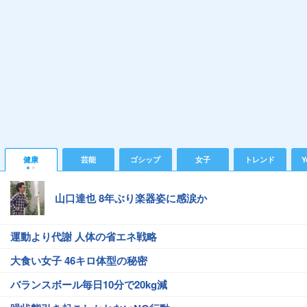
健康
芸能
ゴシップ
女子
トレンド
Y
山口達也 8年ぶり楽器姿に感涙か
運動より代謝 人体の省エネ戦略
大食い女子 46キロ体型の秘密
バランスボール毎日10分で20kg減