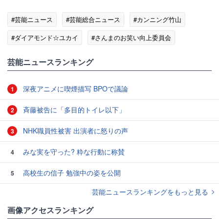
#芸能ニュース
#芸能総合ニュース
#カンニング竹山
#ダイアモンド☆ユカイ
#さんまのお笑い向上委員会
#お笑い芸人
芸能ニュースランキング
深夜アニメに喫煙描写 BPOで議論
1
斉藤被告に「多目的トイレ以下」
2
NHK職員性被害 出演者に怒りの声
3
みな実を守った? 粋な行動に称賛
4
高校生の信子 勉強中の姿を公開
5
芸能ニュースランキングをもっと見る
画像アクセスランキング