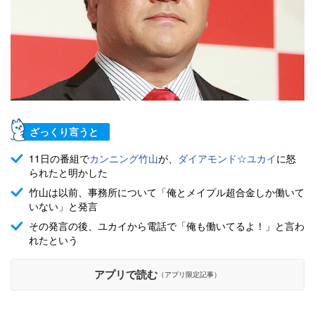
ざっくり言うと
11日の番組で
カンニング竹山
が、
ダイアモンド☆ユカイ
に怒
られたと明かした
竹山は以前、事務所について「俺とメイプル超合金しか働いて
いない」と発言
その発言の後、ユカイから電話で「俺も働いてるよ！」と言わ
れたという
アプリで読む
（アプリ限定記事）