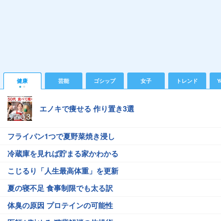
健康
芸能
ゴシップ
女子
トレンド
Y
エノキで痩せる 作り置き3選
フライパン1つで夏野菜焼き浸し
冷蔵庫を見れば貯まる家かわかる
こじるり「人生最高体重」を更新
夏の寝不足 食事制限でも太る訳
体臭の原因 プロテインの可能性