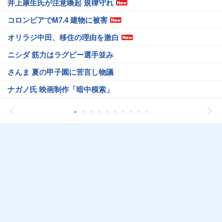
井上康生氏が注意喚起 規律守れ
コロンビアでM7.4 建物に被害
オリラジ中田、移住の理由を激白
ニシダ 筋力はラグビー選手並み
さんま 夏の甲子園に苦言し物議
ナガノ氏 映画制作「暗中模索」