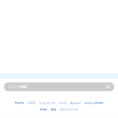
Peachy
ブログ
ショッピング
バンク
みんかぶ
みんかぶChoice
Kstyle
株探
プレスリリース