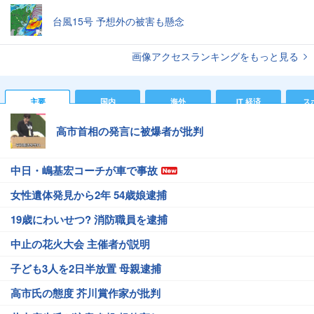
台風15号 予想外の被害も懸念
画像アクセスランキングをもっと見る
主要
国内
海外
IT 経済
ス
高市首相の発言に被爆者が批判
中日・嶋基宏コーチが車で事故
女性遺体発見から2年 54歳娘逮捕
19歳にわいせつ? 消防職員を逮捕
中止の花火大会 主催者が説明
子ども3人を2日半放置 母親逮捕
高市氏の態度 芥川賞作家が批判