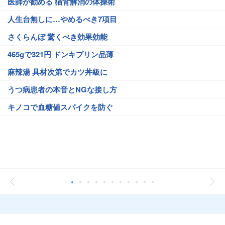
医師が勧める 猫背解消の体操術
人生台無しに…やめるべき7項目
さくらんぼ 驚くべき効果効能
465gで321円 ドンキプリン品薄
麻辣湯 具材次第でカツ丼級に
うつ病患者の本音とNGな接し方
キノコで血糖値スパイクを防ぐ