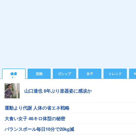
健康
芸能
ゴシップ
女子
トレンド
Y
山口達也 8年ぶり楽器姿に感涙か
運動より代謝 人体の省エネ戦略
大食い女子 46キロ体型の秘密
バランスボール毎日10分で20kg減