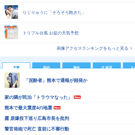
りくりゅうに「そろそろ飽きた」
トリプル台風 お盆の天気予想
画像アクセスランキングをもっと見る
主要
国内
海外
IT 経済
ス
「泥酔者」熊本で通報が頻発か
家の隣が民泊「トラウマなった」
熊本で最大震度4の地震
露 原爆投下巡り広島市長を批判
警官発砲で死亡 直前に不審行動