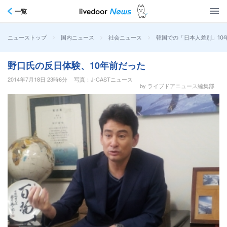
一覧
>
>
>
韓国での「日本人差別」10
ニューストップ
国内ニュース
社会ニュース
野口氏の反日体験、10年前だった
2014年7月18日 23時6分
写真：J-CASTニュース
by ライブドアニュース編集部