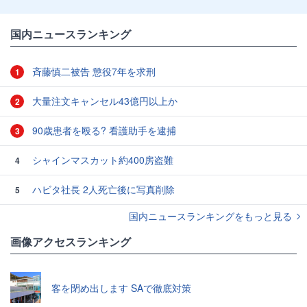
国内ニュースランキング
斉藤慎二被告 懲役7年を求刑
1
大量注文キャンセル43億円以上か
2
90歳患者を殴る? 看護助手を逮捕
3
シャインマスカット約400房盗難
4
ハビタ社長 2人死亡後に写真削除
5
国内ニュースランキングをもっと見る
画像アクセスランキング
客を閉め出します SAで徹底対策