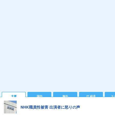
主要
国内
海外
IT 経済
ス
NHK職員性被害 出演者に怒りの声