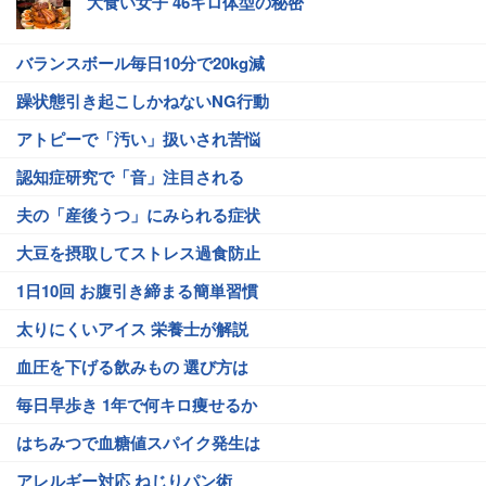
大食い女子 46キロ体型の秘密
バランスボール毎日10分で20kg減
躁状態引き起こしかねないNG行動
アトピーで「汚い」扱いされ苦悩
認知症研究で「音」注目される
夫の「産後うつ」にみられる症状
大豆を摂取してストレス過食防止
1日10回 お腹引き締まる簡単習慣
太りにくいアイス 栄養士が解説
血圧を下げる飲みもの 選び方は
毎日早歩き 1年で何キロ痩せるか
はちみつで血糖値スパイク発生は
アレルギー対応 ねじりパン術