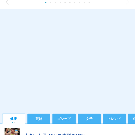
健康
芸能
ゴシップ
女子
トレンド
Y