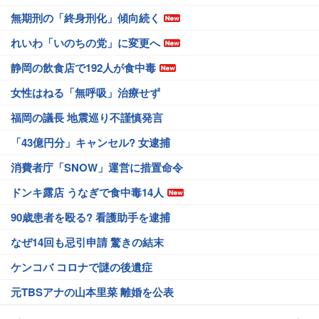
無期刑の「終身刑化」傾向続く
れいわ「いのちの党」に変更へ
静岡の飲食店で192人が食中毒
女性はねる「無呼吸」治療せず
福岡の議長 地震巡り不謹慎発言
「43億円分」キャンセル? 女逮捕
消費者庁「SNOW」運営に措置命令
ドンキ露店 うなぎで食中毒14人
90歳患者を殴る? 看護助手を逮捕
なぜ14回も忌引申請 驚きの結末
ケンコバ コロナで謎の後遺症
元TBSアナの山本里菜 離婚を公表