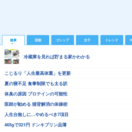
健康
芸能
ゴシップ
女子
トレンド
Y
冷蔵庫を見れば貯まる家かわかる
こじるり「人生最高体重」を更新
夏の寝不足 食事制限でも太る訳
体臭の原因 プロテインの可能性
医師が勧める 猫背解消の体操術
人生台無しに…やめるべき7項目
465gで321円 ドンキプリン品薄