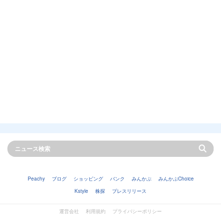
Peachy
ブログ
ショッピング
バンク
みんかぶ
みんかぶChoice
Kstyle
株探
プレスリリース
運営会社
利用規約
プライバシーポリシー