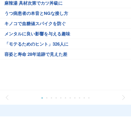
麻辣湯 具材次第でカツ丼級に
うつ病患者の本音とNGな接し方
キノコで血糖値スパイクを防ぐ
メンタルに良い影響を与える趣味
「モテるためのヒント」326人に
容姿と寿命 28年追跡で見えた差