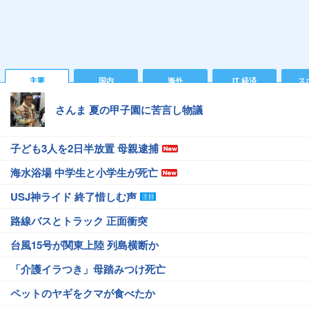
主要
国内
海外
IT 経済
ス
さんま 夏の甲子園に苦言し物議
子ども3人を2日半放置 母親逮捕
海水浴場 中学生と小学生が死亡
USJ神ライド 終了惜しむ声
路線バスとトラック 正面衝突
台風15号が関東上陸 列島横断か
「介護イラつき」母踏みつけ死亡
ペットのヤギをクマが食べたか