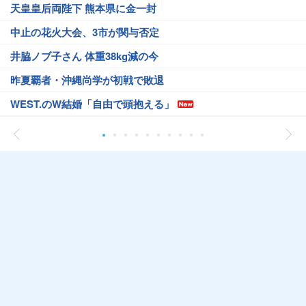
天皇皇后両陛下 熊本県に金一封
中止の花火大会、3市が関与否定
井脇ノブ子さん 体重38kg減の今
昨夏覇者・沖縄尚学が初戦で敗退
WEST.のW結婚「自由で頭抱える」