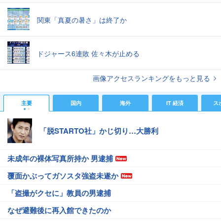
関東「真夏の暑さ」は終了か
ドジャース6連敗 佐々木が止める
画像アクセスランキングをもっと見る
主要
国内
海外
IT 経済
ス
「脱STARTO社」かじ切り…大勝利
未成年の裸体写真所持か 男逮捕
覆面かぶってガソスタ強盗未遂か
「盗撮がクセに」教員の男逮捕
なぜ避難後に再入館できたのか