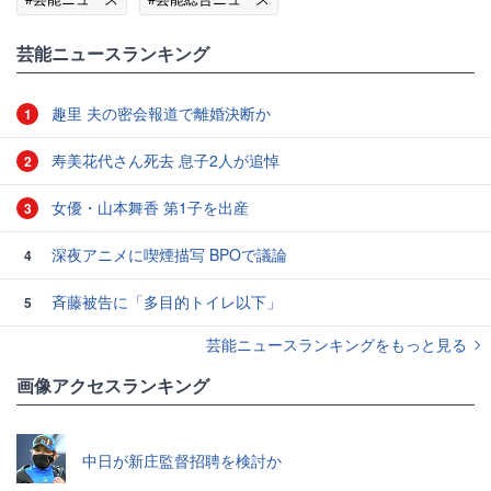
芸能ニュースランキング
趣里 夫の密会報道で離婚決断か
1
寿美花代さん死去 息子2人が追悼
2
女優・山本舞香 第1子を出産
3
深夜アニメに喫煙描写 BPOで議論
4
斉藤被告に「多目的トイレ以下」
5
芸能ニュースランキングをもっと見る
画像アクセスランキング
中日が新庄監督招聘を検討か