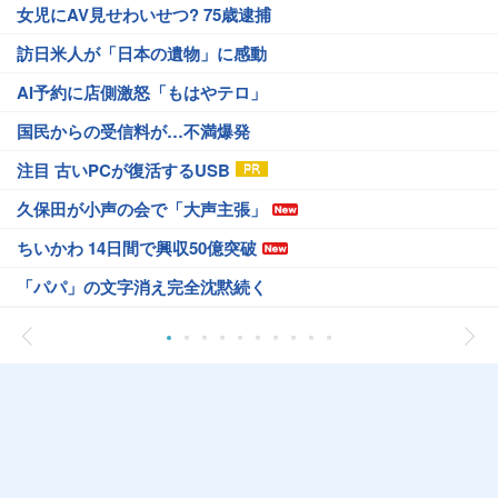
女児にAV見せわいせつ? 75歳逮捕
訪日米人が「日本の遺物」に感動
AI予約に店側激怒「もはやテロ」
国民からの受信料が…不満爆発
注目 古いPCが復活するUSB
久保田が小声の会で「大声主張」
ちいかわ 14日間で興収50億突破
「パパ」の文字消え完全沈黙続く