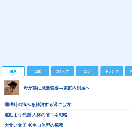
健康
芸能
ゴシップ
女子
トレンド
Y
母が娘に減量強要→家庭内別居へ
睡眠時の悩みを解消する過ごし方
運動より代謝 人体の省エネ戦略
大食い女子 46キロ体型の秘密