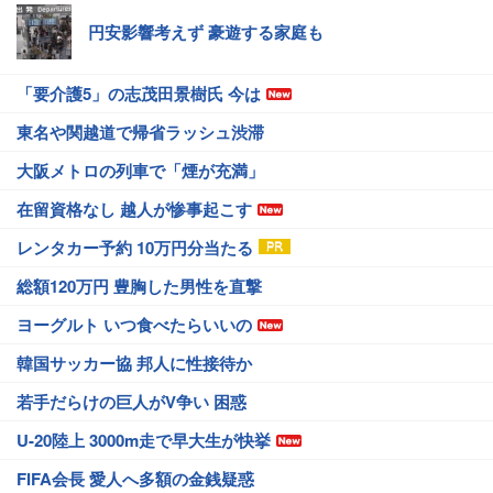
円安影響考えず 豪遊する家庭も
「要介護5」の志茂田景樹氏 今は
東名や関越道で帰省ラッシュ渋滞
大阪メトロの列車で「煙が充満」
在留資格なし 越人が惨事起こす
レンタカー予約 10万円分当たる
総額120万円 豊胸した男性を直撃
ヨーグルト いつ食べたらいいの
韓国サッカー協 邦人に性接待か
若手だらけの巨人がV争い 困惑
U-20陸上 3000m走で早大生が快挙
FIFA会長 愛人へ多額の金銭疑惑