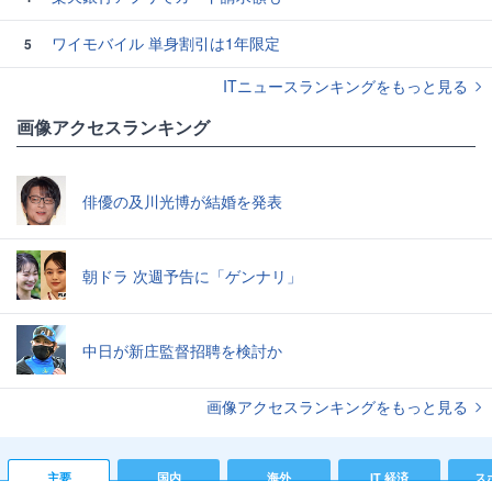
ワイモバイル 単身割引は1年限定
5
ITニュースランキングをもっと見る
画像アクセスランキング
俳優の及川光博が結婚を発表
朝ドラ 次週予告に「ゲンナリ」
中日が新庄監督招聘を検討か
画像アクセスランキングをもっと見る
主要
国内
海外
IT 経済
ス