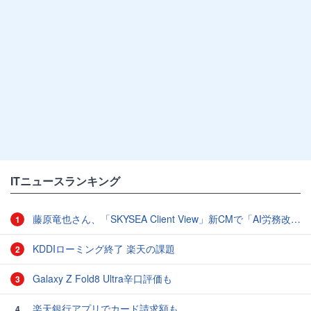
ITニュースランキング
藤原竜也さん、「SKYSEA Client View」新CMで「AI労務改善」をアピール 働き方をAIが分析したら「すぐに休んで」と言われる？
1
KDDIローミング終了 楽天の課題
2
Galaxy Z Fold8 Ultra辛口評価も
3
楽天銀行アプリでカード請求額も
4