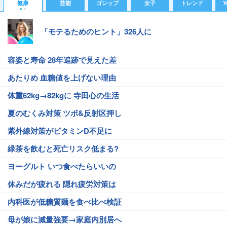
健康
芸能
ゴシップ
女子
トレンド
Y
「モテるためのヒント」326人に
容姿と寿命 28年追跡で見えた差
あたりめ 血糖値を上げない理由
体重62kg→82kgに 寺田心の生活
夏のむくみ対策 ツボ&反射区押し
紫外線対策がビタミンD不足に
緑茶を飲むと死亡リスク低まる?
ヨーグルト いつ食べたらいいの
休みだが疲れる 隠れ疲労対策は
内科医が低糖質麺を食べ比べ検証
母が娘に減量強要→家庭内別居へ